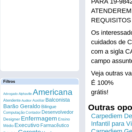
PARA 19-98
ATENDEREM
REQUISITOS
Os interessad
cuidados de C
com a sigla 
campo assunto
Veja outras v
É 100%
Filtros
Americana
grátis!
Advogado
Alphaville
Balconista
Atendente
Auxiliar
Auditor
Outras op
Barão Geraldo
Bilingue
Desenvolvedor
Computação
Contador
Carpediem Des
Enfermagem
Designer
Ensino
Infantil para 
Executivo
Farmacêutico
Médio
Carpediem Gen