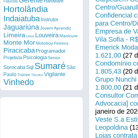
Gerente
Hardware
Faturista
Centro/Guarul
Hortolândia
Confidencial c
Indaiatuba
Instrutor
para Centro/
Jaguariúna
Jovem Aprendiz
Empresa de Va
Limeira
Louveira
Manicure
Linux
Vila Sofia - R
Monte Mor
Motoboy
Pedreira
Emerick Modas
Piracicaba
Programador
1.621,00
(27 d
Psicologia
Projetista
Senior
Condomínio co
Sumaré
Sorocaba
Sql
São
1.805,43
(20 d
Vigilante
Paulo
Trainee
Técnico
Grupo Nunchi 
Vinhedo
1.800,00
(21 d
Consultor Come
Advocacia] co
janeiro de 202
Veste S.a Esti
Leopoldina
(13
Lojas contrata