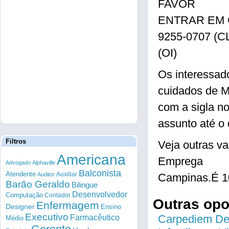
FAVOR
ENTRAR EM CO
9255-0707 (CL
(OI)
Os interessad
cuidados de M
com a sigla n
assunto até o 
Filtros
Veja outras
Americana
Emprega
Advogado
Alphaville
Balconista
Atendente
Auxiliar
Auditor
Campinas.É 1
Barão Geraldo
Bilingue
Desenvolvedor
Computação
Contador
Outras op
Enfermagem
Designer
Ensino
Executivo
Farmacêutico
Carpediem Des
Médio