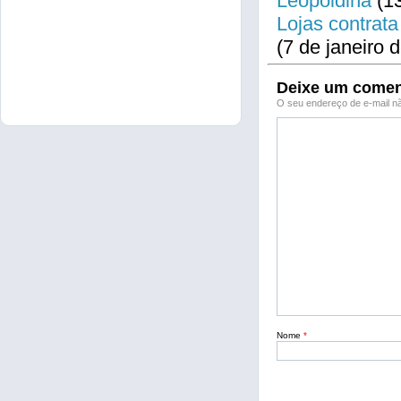
Leopoldina
(13
Lojas contrata
(7 de janeiro 
Deixe um comen
O seu endereço de e-mail nã
Nome
*