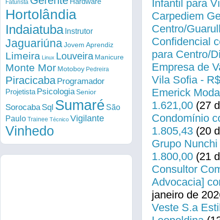
Gerente
Infantil para 
Hardware
Faturista
Hortolândia
Carpediem Gen
Indaiatuba
Centro/Guarul
Instrutor
Confidencial c
Jaguariúna
Jovem Aprendiz
para Centro/
Limeira
Louveira
Manicure
Linux
Empresa de Va
Monte Mor
Motoboy
Pedreira
Vila Sofia - R
Piracicaba
Programador
Emerick Modas
Psicologia
Projetista
Senior
Sumaré
1.621,00
(27 d
Sorocaba
Sql
São
Condomínio co
Vigilante
Paulo
Trainee
Técnico
Vinhedo
1.805,43
(20 d
Grupo Nunchi 
1.800,00
(21 d
Consultor Come
Advocacia] co
janeiro de 202
Veste S.a Esti