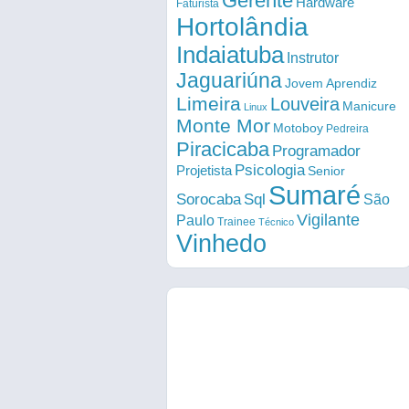
Gerente
Hardware
Faturista
Hortolândia
Indaiatuba
Instrutor
Jaguariúna
Jovem Aprendiz
Limeira
Louveira
Manicure
Linux
Monte Mor
Motoboy
Pedreira
Piracicaba
Programador
Psicologia
Projetista
Senior
Sumaré
Sorocaba
Sql
São
Vigilante
Paulo
Trainee
Técnico
Vinhedo