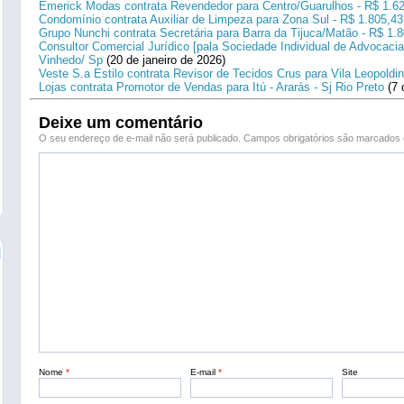
Emerick Modas contrata Revendedor para Centro/Guarulhos - R$ 1.6
Condomínio contrata Auxiliar de Limpeza para Zona Sul - R$ 1.805,43
Grupo Nunchi contrata Secretária para Barra da Tijuca/Matão - R$ 1.
Consultor Comercial Jurídico [pala Sociedade Individual de Advocacia
Vinhedo/ Sp
(20 de janeiro de 2026)
Veste S.a Estilo contrata Revisor de Tecidos Crus para Vila Leopoldi
Lojas contrata Promotor de Vendas para Itú - Ararás - Sj Rio Preto
(7 
Deixe um comentário
O seu endereço de e-mail não será publicado.
Campos obrigatórios são marcado
Nome
*
E-mail
*
Site