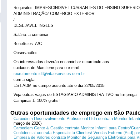
Requisitos: IMPRESCINDIVEL CURSANTES DO ENSINO SUPERI
ADMINISTRAÇÃO/ COMERCIO EXTERIOR
/
DESEJAVEL INGLES
Salário: a combinar
Benefícios: A/C
Observações: .
Os interessados deverão encaminhar o currículo aos
cuidados de Marcilene para o e-mail
recrutamento.idt@vitaeservicos.com.br
com a sigla
EST.ADM no campo assunto até o dia 22/05/2015.
Veja outras vagas de ESTAGIARIO ADMINISTRATIVO no Emprega
Campinas.É 100% grátis!
Outras oportunidades de emprego em São Paul
Carpediem Desenvolvimento Profissional Ltda contrata Monitor Infanti
março de 2026)
Carpediem Gente & Gestão contrata Monitor Infantil para Centro/Guar
Confidencial contrata Especialista Clientes/ Vendas Externo (Pcd) p
Empresa de Valores contrata Monitor de Segurança Eletrônica para Vi