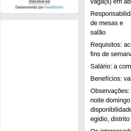
vaga(s) em a
Desenvolvido por
FeedBurner
Responsabilid
de mesas e
salão
Requisitos: ac
fins de semana
Salário: a com
Benefícios: va
Observações: 
noite domingo 
disponibilida
egidio, distri