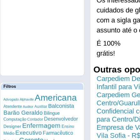
Os interessad
cuidados de g
com a sigla g
assunto até o 
É 100%
grátis!
Outras op
Carpediem Des
Infantil para 
Filtros
Carpediem Gen
Americana
Advogado
Alphaville
Centro/Guarul
Balconista
Atendente
Auxiliar
Auditor
Confidencial c
Barão Geraldo
Bilingue
para Centro/
Desenvolvedor
Computação
Contador
Enfermagem
Empresa de Va
Designer
Ensino
Executivo
Farmacêutico
Médio
Vila Sofia - R