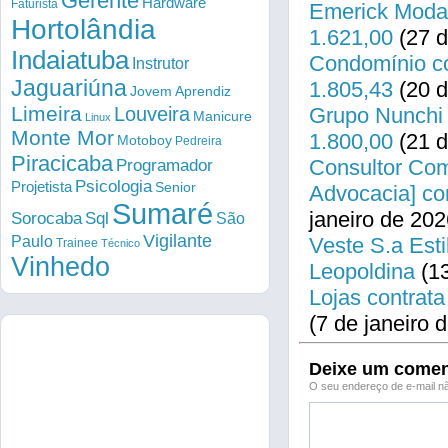
Gerente
Hardware
Faturista
Emerick Modas
Hortolândia
1.621,00
(27 d
Indaiatuba
Condomínio co
Instrutor
Jaguariúna
1.805,43
(20 d
Jovem Aprendiz
Limeira
Louveira
Grupo Nunchi 
Manicure
Linux
Monte Mor
1.800,00
(21 d
Motoboy
Pedreira
Piracicaba
Consultor Come
Programador
Psicologia
Projetista
Senior
Advocacia] co
Sumaré
janeiro de 202
Sorocaba
Sql
São
Vigilante
Paulo
Veste S.a Esti
Trainee
Técnico
Vinhedo
Leopoldina
(13
Lojas contrata
(7 de janeiro 
Deixe um comen
O seu endereço de e-mail nã