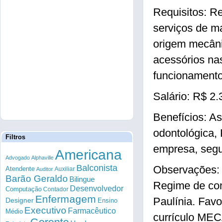
Requisitos: R
serviços de m
origem mecâni
acessórios na
funcionament
Salário: R$ 2.
Benefícios: As
odontológica, 
Filtros
empresa, segu
Americana
Advogado
Alphaville
Balconista
Observações: H
Atendente
Auxiliar
Auditor
Barão Geraldo
Bilingue
Regime de con
Desenvolvedor
Computação
Contador
Enfermagem
Paulínia. Favo
Designer
Ensino
Executivo
Farmacêutico
Médio
currículo ME