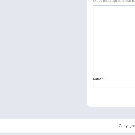
O seu endereço de e-mail nã
Nome
*
Copyrigh