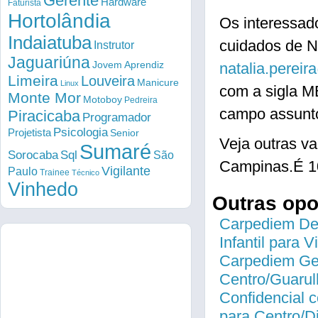
Gerente
Hardware
Faturista
Hortolândia
Os interessad
Indaiatuba
cuidados de Na
Instrutor
Jaguariúna
Jovem Aprendiz
natalia.perei
Limeira
Louveira
Manicure
Linux
com a sigla 
Monte Mor
Motoboy
Pedreira
campo assunto
Piracicaba
Programador
Psicologia
Projetista
Senior
Veja outras 
Sumaré
Sorocaba
Sql
São
Campinas.É 1
Vigilante
Paulo
Trainee
Técnico
Vinhedo
Outras op
Carpediem Des
Infantil para 
Carpediem Gen
Centro/Guarul
Confidencial c
para Centro/