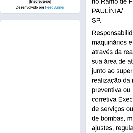
no Ramo de Fe
Desenvolvido por
FeedBurner
PAULÍNIA/
SP.
Responsabilid
maquinários e
através da rea
sua área de a
junto ao super
realização da
preventiva ou
corretiva Exe
de serviços o
de bombas, mo
ajustes, regul