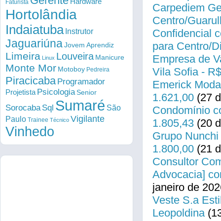
Gerente
Hardware
Faturista
Carpediem Gen
Hortolândia
Centro/Guarul
Indaiatuba
Instrutor
Confidencial c
Jaguariúna
para Centro/
Jovem Aprendiz
Limeira
Louveira
Empresa de Va
Manicure
Linux
Monte Mor
Motoboy
Vila Sofia - R
Pedreira
Piracicaba
Programador
Emerick Modas
Psicologia
Projetista
Senior
1.621,00
(27 d
Sumaré
Sorocaba
Sql
São
Condomínio co
Vigilante
Paulo
Trainee
Técnico
1.805,43
(20 d
Vinhedo
Grupo Nunchi 
1.800,00
(21 d
Consultor Come
Advocacia] co
janeiro de 202
Veste S.a Esti
Leopoldina
(13