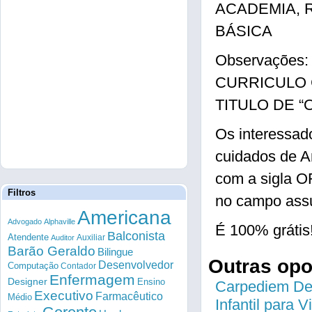
ACADEMIA, 
BÁSICA
Observaçõe
CURRICULO
TITULO DE “O
Os interessad
cuidados de A
com a sigla O
Filtros
no campo assu
Americana
Advogado
Alphaville
É 100% grátis
Balconista
Atendente
Auxiliar
Auditor
Barão Geraldo
Bilingue
Outras op
Desenvolvedor
Computação
Contador
Enfermagem
Designer
Ensino
Carpediem Des
Executivo
Farmacêutico
Médio
Infantil para 