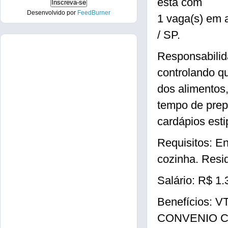
está com
Desenvolvido por
FeedBurner
1 vaga(s) em
/ SP.
Responsabilid
controlando q
dos alimentos
tempo de prep
cardápios esti
Requisitos: E
cozinha. Resid
Salário: R$ 1.
Benefícios:
CONVENIO 