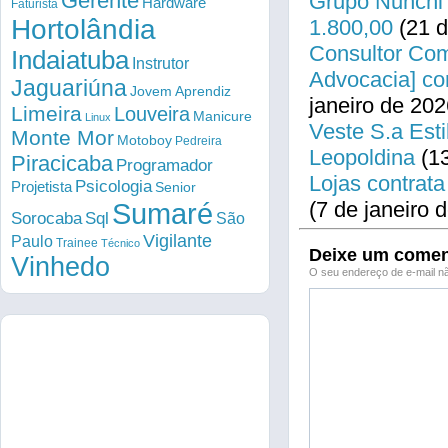
Gerente
Grupo Nunchi 
Hardware
Faturista
Hortolândia
1.800,00
(21 d
Consultor Come
Indaiatuba
Instrutor
Advocacia] co
Jaguariúna
Jovem Aprendiz
janeiro de 202
Limeira
Louveira
Manicure
Linux
Veste S.a Esti
Monte Mor
Motoboy
Pedreira
Leopoldina
(13
Piracicaba
Programador
Lojas contrata
Psicologia
Projetista
Senior
Sumaré
(7 de janeiro 
Sorocaba
Sql
São
Vigilante
Paulo
Trainee
Técnico
Deixe um comen
Vinhedo
O seu endereço de e-mail nã