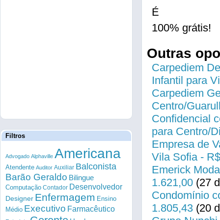
É
100% grátis!
Outras op
Carpediem Des
Infantil para 
Carpediem Gen
Centro/Guarul
Confidencial c
para Centro/
Filtros
Empresa de Va
Americana
Vila Sofia - R
Advogado
Alphaville
Balconista
Atendente
Emerick Modas
Auxiliar
Auditor
Barão Geraldo
Bilingue
1.621,00
(27 d
Desenvolvedor
Computação
Contador
Condomínio co
Enfermagem
Designer
Ensino
1.805,43
(20 d
Executivo
Farmacêutico
Médio