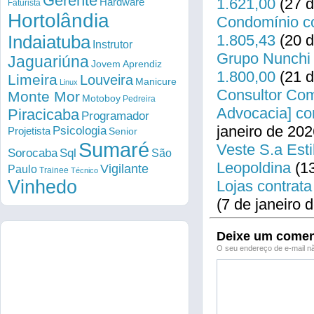
Gerente
1.621,00
(27 d
Hardware
Faturista
Hortolândia
Condomínio co
1.805,43
(20 d
Indaiatuba
Instrutor
Grupo Nunchi 
Jaguariúna
Jovem Aprendiz
1.800,00
(21 d
Limeira
Louveira
Manicure
Linux
Consultor Come
Monte Mor
Motoboy
Pedreira
Advocacia] co
Piracicaba
Programador
janeiro de 202
Psicologia
Projetista
Senior
Sumaré
Veste S.a Esti
Sorocaba
Sql
São
Leopoldina
(13
Vigilante
Paulo
Trainee
Técnico
Vinhedo
Lojas contrata
(7 de janeiro 
Deixe um comen
O seu endereço de e-mail nã