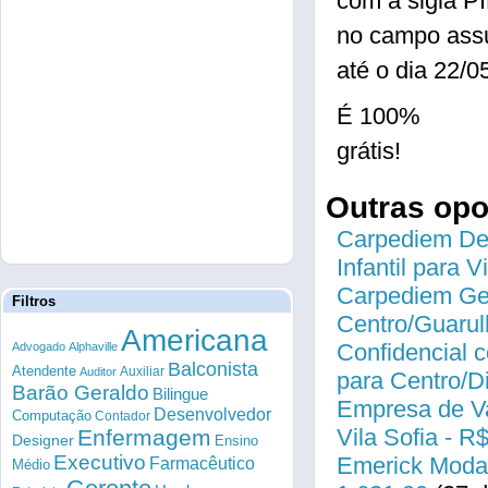
com a sigla 
no campo ass
até o dia 22/0
É 100%
grátis!
Outras op
Carpediem Des
Infantil para 
Carpediem Gen
Filtros
Centro/Guarul
Americana
Confidencial c
Advogado
Alphaville
Balconista
Atendente
Auxiliar
Auditor
para Centro/
Barão Geraldo
Bilingue
Empresa de Va
Desenvolvedor
Computação
Contador
Vila Sofia - R
Enfermagem
Designer
Ensino
Executivo
Emerick Modas
Farmacêutico
Médio