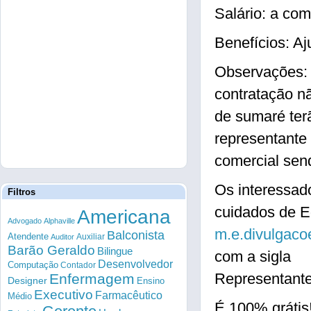
Salário: a com
Benefícios: A
Observações: É
contratação nã
de sumaré terã
representante
comercial sen
Os interessad
Filtros
cuidados de E
Americana
Advogado
Alphaville
m.e.divulgac
Balconista
Atendente
Auxiliar
Auditor
Barão Geraldo
Bilingue
com a sigla
Desenvolvedor
Computação
Contador
Representante
Enfermagem
Designer
Ensino
Executivo
Farmacêutico
Médio
É 100% grátis