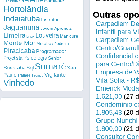
Gerente
Hardware
Faturista
Hortolândia
Outras op
Indaiatuba
Instrutor
Carpediem Des
Jaguariúna
Jovem Aprendiz
Infantil para 
Limeira
Louveira
Manicure
Linux
Carpediem Gen
Monte Mor
Motoboy
Pedreira
Centro/Guarul
Piracicaba
Programador
Confidencial c
Psicologia
Projetista
Senior
para Centro/
Sumaré
Sorocaba
Sql
São
Empresa de Va
Vigilante
Paulo
Trainee
Técnico
Vila Sofia - R
Vinhedo
Emerick Modas
1.621,00
(27 d
Condomínio co
1.805,43
(20 d
Grupo Nunchi 
1.800,00
(21 d
Consultor Come