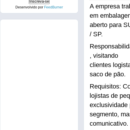
A empresa tra
Desenvolvido por
FeedBurner
em embalagens
aberto para
/ SP.
Responsabilid
, visitando
clientes logis
saco de pão.
Requisitos: C
lojistas de pe
exclusividade
segmento, mas
comunicativo.