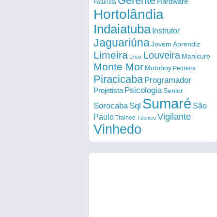
Gerente
Hardware
Faturista
Hortolândia
Indaiatuba
Instrutor
Jaguariúna
Jovem Aprendiz
Limeira
Louveira
Manicure
Linux
Monte Mor
Motoboy
Pedreira
Piracicaba
Programador
Psicologia
Projetista
Senior
Sumaré
Sorocaba
Sql
São
Vigilante
Paulo
Trainee
Técnico
Vinhedo