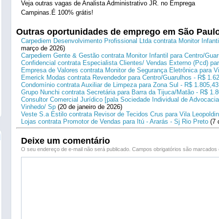
Veja outras vagas de Analista Administrativo JR. no Emprega
Campinas.É 100% grátis!
Outras oportunidades de emprego em São Paul
Carpediem Desenvolvimento Profissional Ltda contrata Monitor Infanti
março de 2026)
Carpediem Gente & Gestão contrata Monitor Infantil para Centro/Guar
Confidencial contrata Especialista Clientes/ Vendas Externo (Pcd) p
Empresa de Valores contrata Monitor de Segurança Eletrônica para Vi
Emerick Modas contrata Revendedor para Centro/Guarulhos - R$ 1.6
Condomínio contrata Auxiliar de Limpeza para Zona Sul - R$ 1.805,43
Grupo Nunchi contrata Secretária para Barra da Tijuca/Matão - R$ 1.
Consultor Comercial Jurídico [pala Sociedade Individual de Advocacia
Vinhedo/ Sp
(20 de janeiro de 2026)
Veste S.a Estilo contrata Revisor de Tecidos Crus para Vila Leopoldi
Lojas contrata Promotor de Vendas para Itú - Ararás - Sj Rio Preto
(7 
Deixe um comentário
O seu endereço de e-mail não será publicado.
Campos obrigatórios são marcado