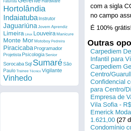
Gerente
Hardware
Faturista
com a sigla 
Hortolândia
no campo assu
Indaiatuba
Instrutor
Jaguariúna
É 100% grátis
Jovem Aprendiz
Limeira
Louveira
Manicure
Linux
Monte Mor
Outras op
Motoboy
Pedreira
Piracicaba
Programador
Carpediem Des
Psicologia
Projetista
Senior
Infantil para 
Sumaré
Sorocaba
Sql
São
Carpediem Gen
Vigilante
Paulo
Trainee
Técnico
Centro/Guarul
Vinhedo
Confidencial c
para Centro/
Empresa de Va
Vila Sofia - R
Emerick Modas
1.621,00
(27 d
Condomínio co