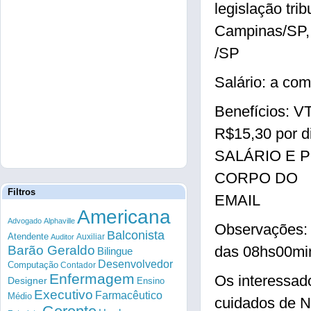
legislação tri
Campinas/SP,
/SP
Salário: a com
Benefícios: V
R$15,30 por 
SALÁRIO E 
CORPO DO
Filtros
EMAIL
Americana
Advogado
Alphaville
Observações: 
Balconista
Atendente
Auxiliar
Auditor
Barão Geraldo
das 08hs00mi
Bilingue
Desenvolvedor
Computação
Contador
Enfermagem
Os interessad
Designer
Ensino
Executivo
Farmacêutico
Médio
cuidados de 