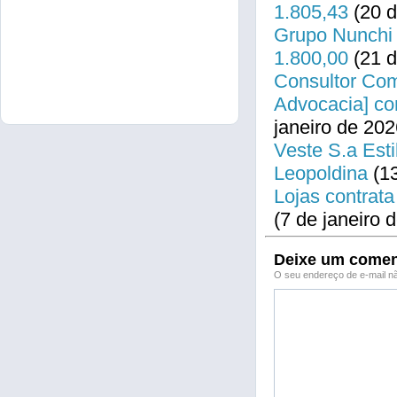
1.805,43
(20 d
Grupo Nunchi 
1.800,00
(21 d
Consultor Come
Advocacia] co
janeiro de 202
Veste S.a Esti
Leopoldina
(13
Lojas contrata
(7 de janeiro 
Deixe um comen
O seu endereço de e-mail nã