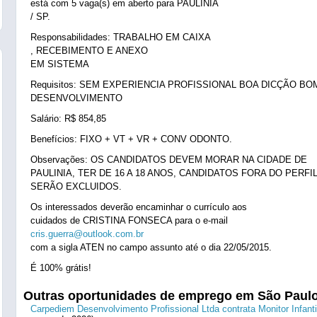
está com 5 vaga(s) em aberto para PAULÍNIA
/ SP.
Responsabilidades: TRABALHO EM CAIXA
, RECEBIMENTO E ANEXO
EM SISTEMA
Requisitos: SEM EXPERIENCIA PROFISSIONAL BOA DICÇÃO BO
DESENVOLVIMENTO
Salário: R$ 854,85
Benefícios: FIXO + VT + VR + CONV ODONTO.
Observações: OS CANDIDATOS DEVEM MORAR NA CIDADE DE
PAULINIA, TER DE 16 A 18 ANOS, CANDIDATOS FORA DO PERFI
SERÃO EXCLUIDOS.
Os interessados deverão encaminhar o currículo aos
cuidados de CRISTINA FONSECA para o e-mail
cris.guerra@outlook.com.br
com a sigla ATEN no campo assunto até o dia 22/05/2015.
É 100% grátis!
Outras oportunidades de emprego em São Paul
Carpediem Desenvolvimento Profissional Ltda contrata Monitor Infanti