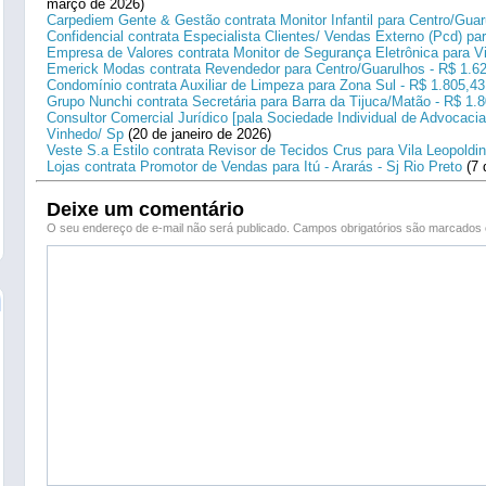
março de 2026)
Carpediem Gente & Gestão contrata Monitor Infantil para Centro/Guar
Confidencial contrata Especialista Clientes/ Vendas Externo (Pcd) p
Empresa de Valores contrata Monitor de Segurança Eletrônica para Vi
Emerick Modas contrata Revendedor para Centro/Guarulhos - R$ 1.6
Condomínio contrata Auxiliar de Limpeza para Zona Sul - R$ 1.805,43
Grupo Nunchi contrata Secretária para Barra da Tijuca/Matão - R$ 1.
Consultor Comercial Jurídico [pala Sociedade Individual de Advocacia
Vinhedo/ Sp
(20 de janeiro de 2026)
Veste S.a Estilo contrata Revisor de Tecidos Crus para Vila Leopoldi
Lojas contrata Promotor de Vendas para Itú - Ararás - Sj Rio Preto
(7 
Deixe um comentário
O seu endereço de e-mail não será publicado.
Campos obrigatórios são marcado