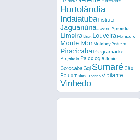
Gerente
Hardware
Faturista
Hortolândia
Indaiatuba
Instrutor
Jaguariúna
Jovem Aprendiz
Limeira
Louveira
Manicure
Linux
Monte Mor
Motoboy
Pedreira
Piracicaba
Programador
Psicologia
Projetista
Senior
Sumaré
Sorocaba
Sql
São
Vigilante
Paulo
Trainee
Técnico
Vinhedo