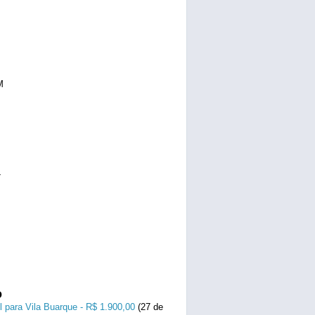
M
L
o
l para Vila Buarque - R$ 1.900,00
(27 de