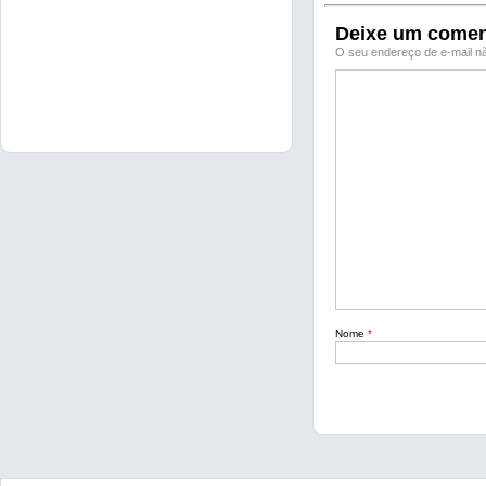
Deixe um comen
O seu endereço de e-mail nã
Nome
*