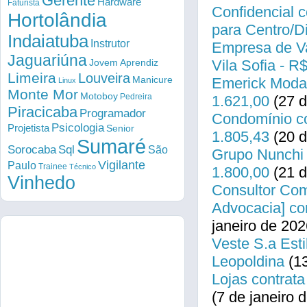
Gerente
Hardware
Faturista
Confidencial c
Hortolândia
para Centro/
Indaiatuba
Instrutor
Empresa de Va
Jaguariúna
Vila Sofia - R
Jovem Aprendiz
Limeira
Louveira
Manicure
Emerick Modas
Linux
Monte Mor
Motoboy
Pedreira
1.621,00
(27 d
Piracicaba
Programador
Condomínio co
Psicologia
Projetista
Senior
1.805,43
(20 d
Sumaré
Sorocaba
Sql
São
Grupo Nunchi 
Vigilante
Paulo
Trainee
Técnico
1.800,00
(21 d
Vinhedo
Consultor Come
Advocacia] co
janeiro de 202
Veste S.a Esti
Leopoldina
(13
Lojas contrata
(7 de janeiro 