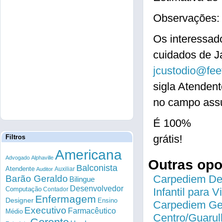
Observações: 
Os interessad
cuidados de J
jcustodio@fe
sigla Atenden
no campo assu
É 100%
grátis!
Filtros
Americana
Advogado
Alphaville
Outras op
Balconista
Atendente
Auxiliar
Auditor
Carpediem Des
Barão Geraldo
Bilingue
Desenvolvedor
Computação
Contador
Infantil para 
Enfermagem
Designer
Ensino
Carpediem Gen
Executivo
Farmacêutico
Médio
Centro/Guarul