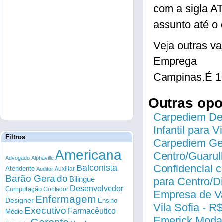
com a sigla
assunto até o 
Veja outras
Emprega
Campinas.É 1
Outras op
Carpediem Des
Infantil para 
Filtros
Carpediem Gen
Americana
Centro/Guarul
Advogado
Alphaville
Confidencial c
Balconista
Atendente
Auxiliar
Auditor
Barão Geraldo
Bilingue
para Centro/
Desenvolvedor
Computação
Contador
Empresa de Va
Enfermagem
Designer
Ensino
Vila Sofia - R
Executivo
Farmacêutico
Médio
Emerick Modas