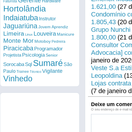
Gerente
Hardware
Faturista
1.621,00
(27 d
Hortolândia
Condomínio co
Indaiatuba
Instrutor
1.805,43
(20 d
Jaguariúna
Jovem Aprendiz
Grupo Nunchi 
Limeira
Louveira
Manicure
Linux
1.800,00
(21 d
Monte Mor
Motoboy
Pedreira
Consultor Come
Piracicaba
Programador
Advocacia] co
Psicologia
Projetista
Senior
janeiro de 202
Sumaré
Sorocaba
Sql
São
Veste S.a Esti
Vigilante
Paulo
Trainee
Técnico
Leopoldina
(13
Vinhedo
Lojas contrata
(7 de janeiro 
Deixe um comen
O seu endereço de e-mail nã