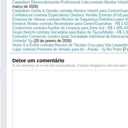
Carpediem Desenvolvimento Profissional Ltda contrata Monitor Infanti
março de 2026)
Carpediem Gente & Gestão contrata Monitor Infantil para Centro/Guar
Confidencial contrata Especialista Clientes/ Vendas Externo (Pcd) p
Empresa de Valores contrata Monitor de Segurança Eletrônica para Vi
Emerick Modas contrata Revendedor para Centro/Guarulhos - R$ 1.6
Condomínio contrata Auxiliar de Limpeza para Zona Sul - R$ 1.805,43
Grupo Nunchi contrata Secretária para Barra da Tijuca/Matão - R$ 1.
Consultor Comercial Jurídico [pala Sociedade Individual de Advocacia
Vinhedo/ Sp
(20 de janeiro de 2026)
Veste S.a Estilo contrata Revisor de Tecidos Crus para Vila Leopoldi
Lojas contrata Promotor de Vendas para Itú - Ararás - Sj Rio Preto
(7 
Deixe um comentário
O seu endereço de e-mail não será publicado.
Campos obrigatórios são marcado