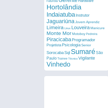
Gerente
Hardware
Faturista
Hortolândia
Indaiatuba
Instrutor
Jaguariúna
Jovem Aprendiz
Limeira
Louveira
Manicure
Linux
Monte Mor
Motoboy
Pedreira
Piracicaba
Programador
Psicologia
Projetista
Senior
Sumaré
Sorocaba
Sql
São
Vigilante
Paulo
Trainee
Técnico
Vinhedo