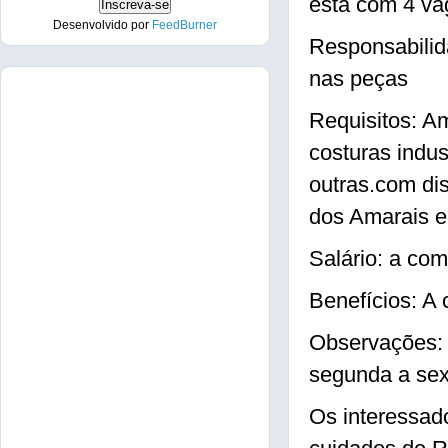
está com 4 va
Desenvolvido por
FeedBurner
Responsabilid
nas peças
Requisitos: 
costuras indus
outras.com di
dos Amarais 
Salário: a com
Benefícios: A
Observações: C
segunda a sex
Os interessad