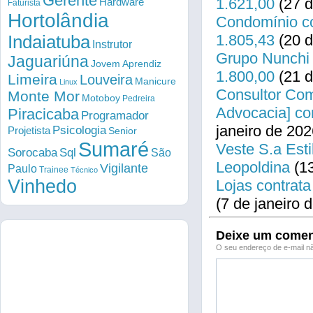
Gerente
1.621,00
(27 d
Hardware
Faturista
Hortolândia
Condomínio co
1.805,43
(20 d
Indaiatuba
Instrutor
Grupo Nunchi 
Jaguariúna
Jovem Aprendiz
1.800,00
(21 d
Limeira
Louveira
Manicure
Linux
Consultor Come
Monte Mor
Motoboy
Pedreira
Advocacia] co
Piracicaba
Programador
janeiro de 202
Psicologia
Projetista
Senior
Sumaré
Veste S.a Esti
Sorocaba
Sql
São
Leopoldina
(13
Vigilante
Paulo
Trainee
Técnico
Vinhedo
Lojas contrata
(7 de janeiro 
Deixe um comen
O seu endereço de e-mail nã