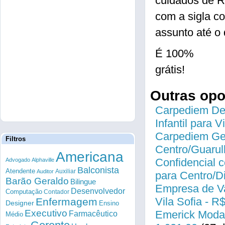
cuidados de R
com a sigla c
assunto até o 
É 100%
grátis!
Outras op
Carpediem Des
Infantil para 
Carpediem Gen
Filtros
Centro/Guarul
Americana
Confidencial c
Advogado
Alphaville
Balconista
Atendente
Auxiliar
Auditor
para Centro/
Barão Geraldo
Bilingue
Empresa de Va
Desenvolvedor
Computação
Contador
Vila Sofia - R
Enfermagem
Designer
Ensino
Executivo
Emerick Modas
Farmacêutico
Médio