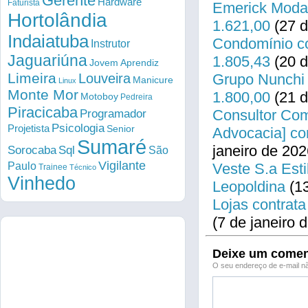
Gerente
Hardware
Faturista
Emerick Modas
Hortolândia
1.621,00
(27 d
Indaiatuba
Condomínio co
Instrutor
Jaguariúna
1.805,43
(20 d
Jovem Aprendiz
Limeira
Louveira
Grupo Nunchi 
Manicure
Linux
Monte Mor
1.800,00
(21 d
Motoboy
Pedreira
Piracicaba
Consultor Come
Programador
Psicologia
Projetista
Senior
Advocacia] co
Sumaré
janeiro de 202
Sorocaba
Sql
São
Vigilante
Paulo
Veste S.a Esti
Trainee
Técnico
Vinhedo
Leopoldina
(13
Lojas contrata
(7 de janeiro 
Deixe um comen
O seu endereço de e-mail nã