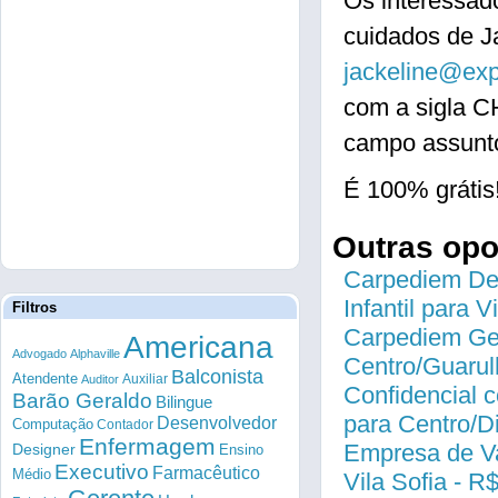
Os interessad
cuidados de Ja
jackeline@exp
com a sigla 
campo assunto
É 100% grátis
Outras op
Carpediem Des
Infantil para 
Filtros
Carpediem Gen
Americana
Advogado
Alphaville
Centro/Guarul
Balconista
Atendente
Auxiliar
Auditor
Confidencial c
Barão Geraldo
Bilingue
para Centro/
Desenvolvedor
Computação
Contador
Enfermagem
Empresa de Va
Designer
Ensino
Executivo
Farmacêutico
Médio
Vila Sofia - R