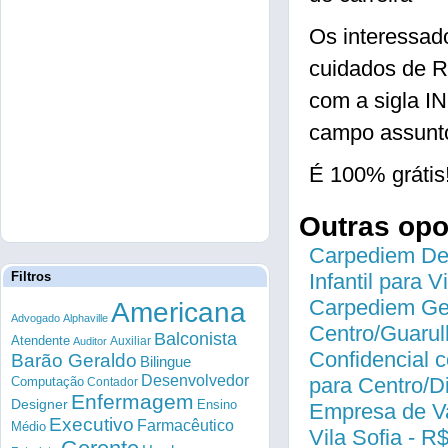
Os interessad
cuidados de R
com a sigla 
campo assunto
É 100% grátis
Outras op
Carpediem Des
Filtros
Infantil para 
Carpediem Gen
Americana
Advogado
Alphaville
Centro/Guarul
Balconista
Atendente
Auxiliar
Auditor
Confidencial c
Barão Geraldo
Bilingue
Desenvolvedor
para Centro/
Computação
Contador
Enfermagem
Designer
Ensino
Empresa de Va
Executivo
Farmacêutico
Médio
Vila Sofia - R