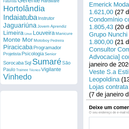
Gerente
Hardware
Faturista
Emerick Modas
Hortolândia
1.621,00
(27 d
Indaiatuba
Instrutor
Condomínio co
Jaguariúna
1.805,43
(20 d
Jovem Aprendiz
Limeira
Louveira
Grupo Nunchi 
Manicure
Linux
Monte Mor
Motoboy
1.800,00
(21 d
Pedreira
Piracicaba
Programador
Consultor Come
Psicologia
Projetista
Senior
Advocacia] co
Sumaré
Sorocaba
Sql
São
janeiro de 202
Vigilante
Paulo
Trainee
Técnico
Veste S.a Esti
Vinhedo
Leopoldina
(13
Lojas contrata
(7 de janeiro 
Deixe um comen
O seu endereço de e-mail nã