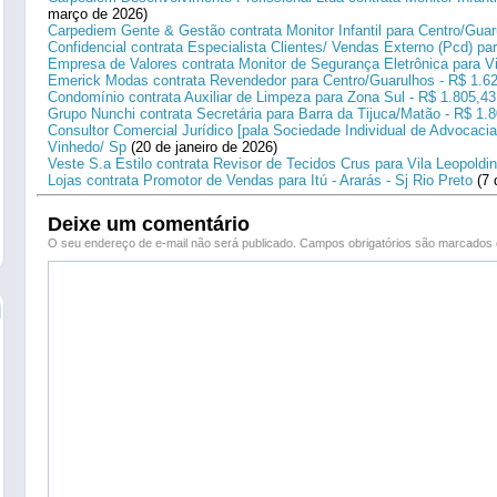
março de 2026)
Carpediem Gente & Gestão contrata Monitor Infantil para Centro/Guar
Confidencial contrata Especialista Clientes/ Vendas Externo (Pcd) p
Empresa de Valores contrata Monitor de Segurança Eletrônica para Vi
Emerick Modas contrata Revendedor para Centro/Guarulhos - R$ 1.6
Condomínio contrata Auxiliar de Limpeza para Zona Sul - R$ 1.805,43
Grupo Nunchi contrata Secretária para Barra da Tijuca/Matão - R$ 1.
Consultor Comercial Jurídico [pala Sociedade Individual de Advocacia
Vinhedo/ Sp
(20 de janeiro de 2026)
Veste S.a Estilo contrata Revisor de Tecidos Crus para Vila Leopoldi
Lojas contrata Promotor de Vendas para Itú - Ararás - Sj Rio Preto
(7 
Deixe um comentário
O seu endereço de e-mail não será publicado.
Campos obrigatórios são marcado