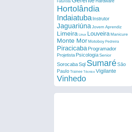
Gerente
Hardware
Faturista
Hortolândia
Indaiatuba
Instrutor
Jaguariúna
Jovem Aprendiz
Limeira
Louveira
Manicure
Linux
Monte Mor
Motoboy
Pedreira
Piracicaba
Programador
Psicologia
Projetista
Senior
Sumaré
Sorocaba
Sql
São
Vigilante
Paulo
Trainee
Técnico
Vinhedo