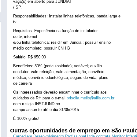
vaga(s) em aberto para JUNDIAÍ
/ SP.
Responsabilidades: Instalar linhas telefônicas, banda larga e
tv
Requisitos: Experiência na função de instalador
de tv, internet
e/ou linha telefônica; residir em Jundiaí; possuir ensino
médio completo; possuir CNH B
Salário: R$ 950,00
Benefícios: 30% (periculosidade); variável; auxílio
condutor; vale refeição, vale alimentação, convênio
médico, convênio odontológico, seguro de vida, plano
de carreira
Os interessados deverão encaminhar o currículo aos
cuidados de RH para o e-mail
priscila.mello@allis.com.br
com a sigla INSTJUND no
campo assun to até o dia 31/05/2015.
É 100% grátis!
Outras oportunidades de emprego em São Paul
Carpediem Desenvolvimento Profissional Ltda contrata Monitor Infanti