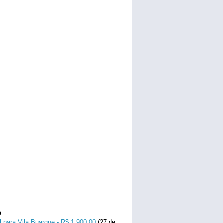
o
l para Vila Buarque - R$ 1.900,00
(27 de