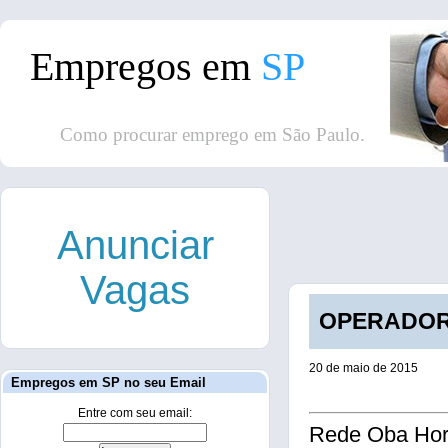
Empregos em
SP
Como procurar emprego em São Paulo.
Anunciar
Vagas
OPERADOR D
20 de maio de 2015
Empregos em SP no seu Email
Entre com seu email:
Rede Oba Hort