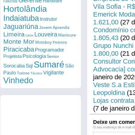
Gerente
Hardware
Faturista
Vila Sofia - R
Hortolândia
Emerick Modas
Indaiatuba
Instrutor
1.621,00
(27 d
Jaguariúna
Jovem Aprendiz
Condomínio co
Limeira
Louveira
Manicure
Linux
1.805,43
(20 d
Monte Mor
Motoboy
Pedreira
Grupo Nunchi 
Piracicaba
Programador
1.800,00
(21 d
Psicologia
Projetista
Senior
Consultor Come
Sumaré
Sorocaba
Sql
São
Advocacia] co
Vigilante
Paulo
Trainee
Técnico
janeiro de 202
Vinhedo
Veste S.a Esti
Leopoldina
(13
Lojas contrata
(7 de janeiro 
Deixe um comen
O seu endereço de e-mail nã