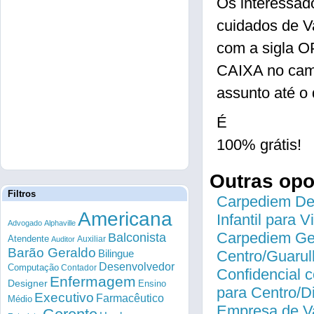
Os interessad
cuidados de V
com a sigla
CAIXA no ca
assunto até o 
É
100% grátis!
Outras op
Filtros
Carpediem Des
Americana
Infantil para 
Advogado
Alphaville
Carpediem Gen
Balconista
Atendente
Auxiliar
Auditor
Barão Geraldo
Bilingue
Centro/Guarul
Desenvolvedor
Computação
Contador
Confidencial c
Enfermagem
Designer
Ensino
para Centro/
Executivo
Farmacêutico
Médio
Empresa de Va