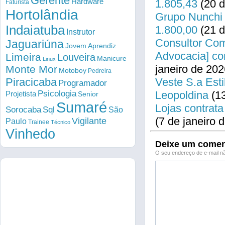
Gerente
Hardware
1.805,43
(20 d
Faturista
Hortolândia
Grupo Nunchi 
Indaiatuba
1.800,00
(21 d
Instrutor
Consultor Come
Jaguariúna
Jovem Aprendiz
Advocacia] co
Limeira
Louveira
Manicure
Linux
janeiro de 202
Monte Mor
Motoboy
Pedreira
Piracicaba
Veste S.a Esti
Programador
Psicologia
Leopoldina
(13
Projetista
Senior
Sumaré
Lojas contrata
Sorocaba
Sql
São
(7 de janeiro 
Vigilante
Paulo
Trainee
Técnico
Vinhedo
Deixe um comen
O seu endereço de e-mail nã