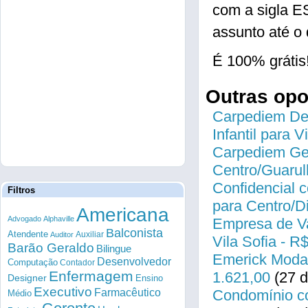
com a sigla 
assunto até o 
É 100% grátis
Outras op
Carpediem Des
Infantil para 
Carpediem Gen
Centro/Guarul
Confidencial c
Filtros
para Centro/
Americana
Advogado
Alphaville
Empresa de Va
Balconista
Atendente
Auxiliar
Auditor
Vila Sofia - R
Barão Geraldo
Bilingue
Emerick Modas
Desenvolvedor
Computação
Contador
Enfermagem
1.621,00
(27 d
Designer
Ensino
Executivo
Farmacêutico
Condomínio co
Médio