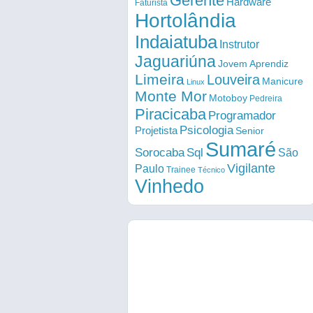
Gerente
Hardware
Faturista
Hortolândia
Indaiatuba
Instrutor
Jaguariúna
Jovem Aprendiz
Limeira
Louveira
Manicure
Linux
Monte Mor
Motoboy
Pedreira
Piracicaba
Programador
Psicologia
Projetista
Senior
Sumaré
Sorocaba
Sql
São
Vigilante
Paulo
Trainee
Técnico
Vinhedo