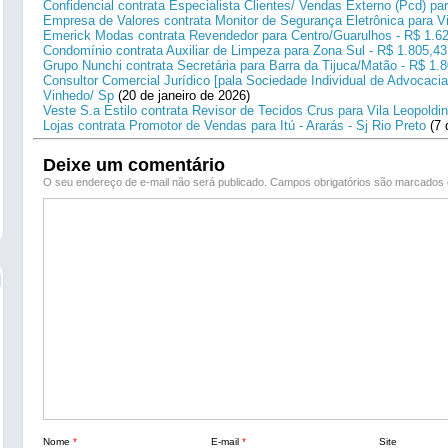
Confidencial contrata Especialista Clientes/ Vendas Externo (Pcd) p
Empresa de Valores contrata Monitor de Segurança Eletrônica para Vi
Emerick Modas contrata Revendedor para Centro/Guarulhos - R$ 1.6
Condomínio contrata Auxiliar de Limpeza para Zona Sul - R$ 1.805,43
Grupo Nunchi contrata Secretária para Barra da Tijuca/Matão - R$ 1.
Consultor Comercial Jurídico [pala Sociedade Individual de Advocacia
Vinhedo/ Sp
(20 de janeiro de 2026)
Veste S.a Estilo contrata Revisor de Tecidos Crus para Vila Leopoldi
Lojas contrata Promotor de Vendas para Itú - Ararás - Sj Rio Preto
(7 
Deixe um comentário
O seu endereço de e-mail não será publicado.
Campos obrigatórios são marcado
Nome
*
E-mail
*
Site