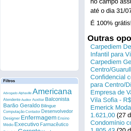
no campo ass
até o dia 31/0
É 100% grátis
Outras op
Carpediem Des
Infantil para 
Carpediem Gen
Centro/Guarul
Confidencial c
Filtros
para Centro/
Americana
Empresa de Va
Advogado
Alphaville
Balconista
Vila Sofia - R
Atendente
Auxiliar
Auditor
Barão Geraldo
Bilingue
Emerick Modas
Desenvolvedor
Computação
Contador
1.621,00
(27 d
Enfermagem
Designer
Ensino
Condomínio co
Executivo
Farmacêutico
Médio
1.805,43
(20 d