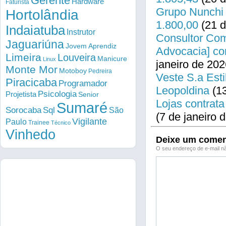
Gerente
Hardware
Faturista
Grupo Nunchi 
Hortolândia
1.800,00
(21 d
Indaiatuba
Instrutor
Consultor Come
Jaguariúna
Jovem Aprendiz
Advocacia] co
Limeira
Louveira
Manicure
Linux
janeiro de 202
Monte Mor
Motoboy
Pedreira
Veste S.a Esti
Piracicaba
Programador
Leopoldina
(13
Psicologia
Projetista
Senior
Lojas contrata
Sumaré
Sorocaba
Sql
São
(7 de janeiro 
Vigilante
Paulo
Trainee
Técnico
Vinhedo
Deixe um comen
O seu endereço de e-mail nã