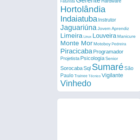
Gerente
Hardware
Faturista
Hortolândia
Indaiatuba
Instrutor
Jaguariúna
Jovem Aprendiz
Limeira
Louveira
Manicure
Linux
Monte Mor
Motoboy
Pedreira
Piracicaba
Programador
Psicologia
Projetista
Senior
Sumaré
Sorocaba
Sql
São
Vigilante
Paulo
Trainee
Técnico
Vinhedo