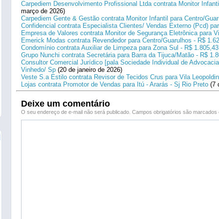
Carpediem Desenvolvimento Profissional Ltda contrata Monitor Infanti
março de 2026)
Carpediem Gente & Gestão contrata Monitor Infantil para Centro/Guar
Confidencial contrata Especialista Clientes/ Vendas Externo (Pcd) p
Empresa de Valores contrata Monitor de Segurança Eletrônica para Vi
Emerick Modas contrata Revendedor para Centro/Guarulhos - R$ 1.6
Condomínio contrata Auxiliar de Limpeza para Zona Sul - R$ 1.805,43
Grupo Nunchi contrata Secretária para Barra da Tijuca/Matão - R$ 1.
Consultor Comercial Jurídico [pala Sociedade Individual de Advocacia
Vinhedo/ Sp
(20 de janeiro de 2026)
Veste S.a Estilo contrata Revisor de Tecidos Crus para Vila Leopoldi
Lojas contrata Promotor de Vendas para Itú - Ararás - Sj Rio Preto
(7 
Deixe um comentário
O seu endereço de e-mail não será publicado.
Campos obrigatórios são marcado