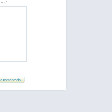
s com
*