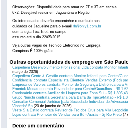
Observações: Disponibilidade para atuar no 2T e 3T em escala
6×2. Desejável residir em Jaguariúna e Região.
Os interessados deverão encaminhar o currículo aos
cuidados de Jaqueline para o e-mail
rh@only1.com.br
com a sigla Téc. Elet. no campo
assunto até o dia 22/05/2015.
Veja outras vagas de Técnico Eletrônico no Emprega
Campinas.É 100% grátis!
Outras oportunidades de emprego em São Paul
Carpediem Desenvolvimento Profissional Ltda contrata Monitor Infanti
março de 2026)
Carpediem Gente & Gestão contrata Monitor Infantil para Centro/Guar
Confidencial contrata Especialista Clientes/ Vendas Externo (Pcd) p
Empresa de Valores contrata Monitor de Segurança Eletrônica para Vi
Emerick Modas contrata Revendedor para Centro/Guarulhos - R$ 1.6
Condomínio contrata Auxiliar de Limpeza para Zona Sul - R$ 1.805,43
Grupo Nunchi contrata Secretária para Barra da Tijuca/Matão - R$ 1.
Consultor Comercial Jurídico [pala Sociedade Individual de Advocacia
Vinhedo/ Sp
(20 de janeiro de 2026)
Veste S.a Estilo contrata Revisor de Tecidos Crus para Vila Leopoldi
Lojas contrata Promotor de Vendas para Itú - Ararás - Sj Rio Preto
(7 
Deixe um comentário