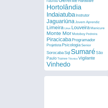
Gerente
Hardware
Faturista
Hortolândia
Indaiatuba
Instrutor
Jaguariúna
Jovem Aprendiz
Limeira
Louveira
Manicure
Linux
Monte Mor
Motoboy
Pedreira
Piracicaba
Programador
Psicologia
Projetista
Senior
Sumaré
Sorocaba
Sql
São
Vigilante
Paulo
Trainee
Técnico
Vinhedo