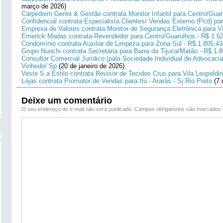
março de 2026)
Carpediem Gente & Gestão contrata Monitor Infantil para Centro/Guar
Confidencial contrata Especialista Clientes/ Vendas Externo (Pcd) p
Empresa de Valores contrata Monitor de Segurança Eletrônica para Vi
Emerick Modas contrata Revendedor para Centro/Guarulhos - R$ 1.6
Condomínio contrata Auxiliar de Limpeza para Zona Sul - R$ 1.805,43
Grupo Nunchi contrata Secretária para Barra da Tijuca/Matão - R$ 1.
Consultor Comercial Jurídico [pala Sociedade Individual de Advocacia
Vinhedo/ Sp
(20 de janeiro de 2026)
Veste S.a Estilo contrata Revisor de Tecidos Crus para Vila Leopoldi
Lojas contrata Promotor de Vendas para Itú - Ararás - Sj Rio Preto
(7 
Deixe um comentário
O seu endereço de e-mail não será publicado.
Campos obrigatórios são marcado