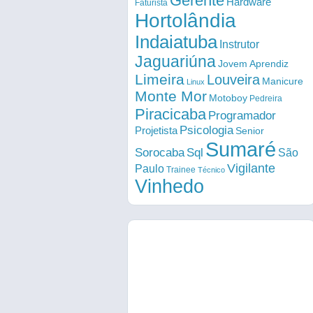
Gerente
Hardware
Faturista
Hortolândia
Indaiatuba
Instrutor
Jaguariúna
Jovem Aprendiz
Limeira
Louveira
Manicure
Linux
Monte Mor
Motoboy
Pedreira
Piracicaba
Programador
Psicologia
Projetista
Senior
Sumaré
Sorocaba
Sql
São
Vigilante
Paulo
Trainee
Técnico
Vinhedo