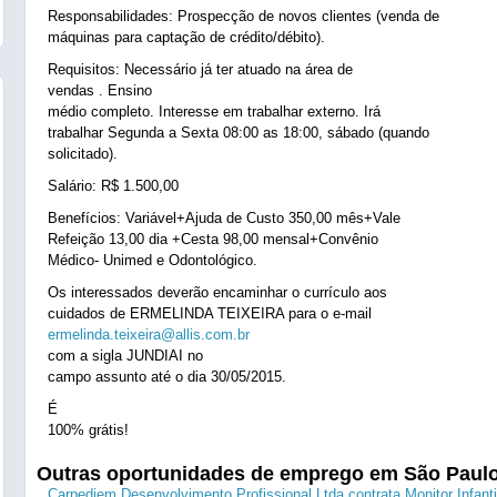
Responsabilidades: Prospecção de novos clientes (venda de
máquinas para captação de crédito/débito).
Requisitos: Necessário já ter atuado na área de
vendas . Ensino
médio completo. Interesse em trabalhar externo. Irá
trabalhar Segunda a Sexta 08:00 as 18:00, sábado (quando
solicitado).
Salário: R$ 1.500,00
Benefícios: Variável+Ajuda de Custo 350,00 mês+Vale
Refeição 13,00 dia +Cesta 98,00 mensal+Convênio
Médico- Unimed e Odontológico.
Os interessados deverão encaminhar o currículo aos
cuidados de ERMELINDA TEIXEIRA para o e-mail
ermelinda.teixeira@allis.com.br
com a sigla JUNDIAI no
campo assunto até o dia 30/05/2015.
É
100% grátis!
Outras oportunidades de emprego em São Paul
Carpediem Desenvolvimento Profissional Ltda contrata Monitor Infanti