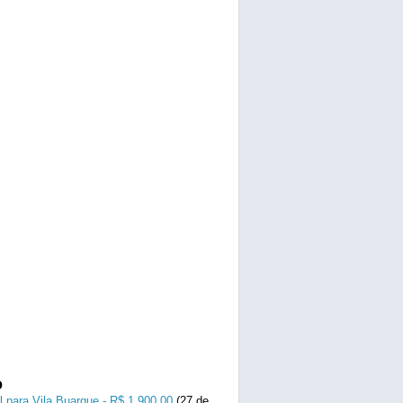
o
l para Vila Buarque - R$ 1.900,00
(27 de