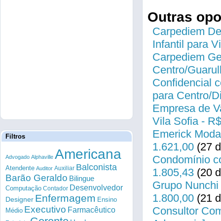
Outras op
Carpediem Des
Infantil para 
Carpediem Gen
Centro/Guarul
Confidencial c
para Centro/
Empresa de Va
Vila Sofia - R
Emerick Modas
Filtros
1.621,00
(27 d
Americana
Condomínio co
Advogado
Alphaville
Balconista
Atendente
Auxiliar
Auditor
1.805,43
(20 d
Barão Geraldo
Bilingue
Grupo Nunchi 
Desenvolvedor
Computação
Contador
1.800,00
(21 d
Enfermagem
Designer
Ensino
Executivo
Consultor Come
Farmacêutico
Médio