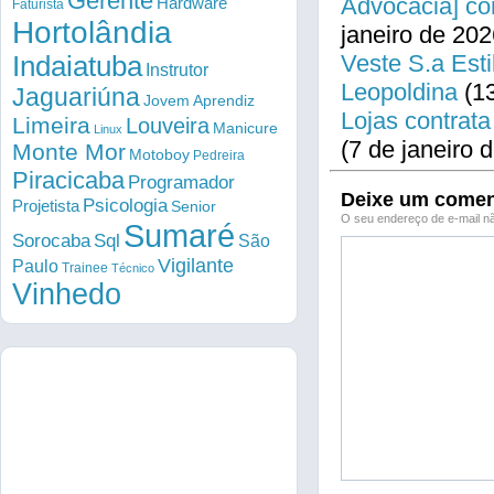
Gerente
Advocacia] co
Hardware
Faturista
Hortolândia
janeiro de 202
Veste S.a Esti
Indaiatuba
Instrutor
Leopoldina
(13
Jaguariúna
Jovem Aprendiz
Lojas contrata
Limeira
Louveira
Manicure
Linux
(7 de janeiro 
Monte Mor
Motoboy
Pedreira
Piracicaba
Programador
Deixe um comen
Psicologia
Projetista
Senior
O seu endereço de e-mail nã
Sumaré
Sorocaba
Sql
São
Vigilante
Paulo
Trainee
Técnico
Vinhedo