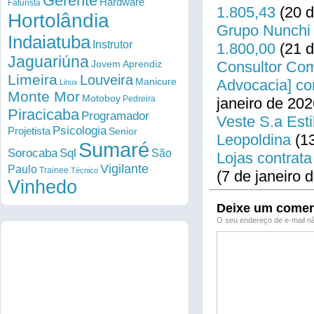
Gerente
Hardware
Faturista
1.805,43
(20 d
Hortolândia
Grupo Nunchi 
Indaiatuba
Instrutor
1.800,00
(21 d
Jaguariúna
Consultor Come
Jovem Aprendiz
Limeira
Louveira
Manicure
Advocacia] co
Linux
Monte Mor
Motoboy
Pedreira
janeiro de 202
Piracicaba
Programador
Veste S.a Esti
Psicologia
Projetista
Senior
Leopoldina
(13
Sumaré
Sorocaba
Sql
São
Lojas contrata
Vigilante
Paulo
Trainee
Técnico
(7 de janeiro 
Vinhedo
Deixe um comen
O seu endereço de e-mail nã