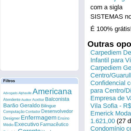
com a sigla
SISTEMAS no 
É 100% grátis
Outras op
Carpediem Des
Infantil para 
Carpediem Gen
Centro/Guarul
Filtros
Confidencial c
Americana
para Centro/
Advogado
Alphaville
Empresa de Va
Balconista
Atendente
Auxiliar
Auditor
Vila Sofia - R
Barão Geraldo
Bilingue
Desenvolvedor
Computação
Contador
Emerick Modas
Enfermagem
Designer
Ensino
1.621,00
(27 d
Executivo
Farmacêutico
Médio
Condomínio co