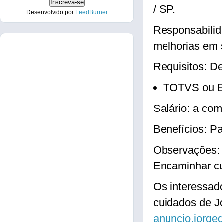
/ SP.
Desenvolvido por
FeedBurner
Responsabilid
melhorias em 
Requisitos: D
TOTVS ou E
Salário: a com
Benefícios: P
Observações: 
Encaminhar cur
Os interessad
cuidados de J
anuncio.jorg