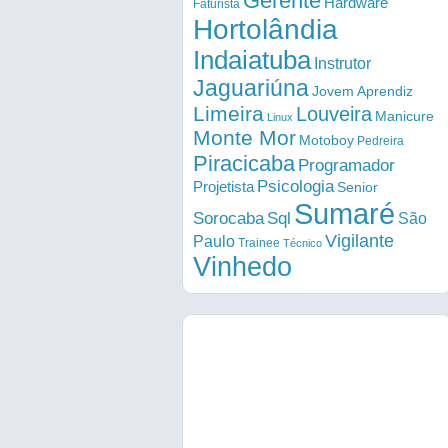
Gerente
Hardware
Faturista
Hortolândia
Indaiatuba
Instrutor
Jaguariúna
Jovem Aprendiz
Limeira
Louveira
Manicure
Linux
Monte Mor
Motoboy
Pedreira
Piracicaba
Programador
Psicologia
Projetista
Senior
Sumaré
Sorocaba
Sql
São
Vigilante
Paulo
Trainee
Técnico
Vinhedo