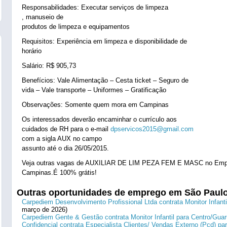
Responsabilidades: Executar serviços de limpeza
, manuseio de
produtos de limpeza e equipamentos
Requisitos: Experiência em limpeza e disponibilidade de
horário
Salário: R$ 905,73
Benefícios: Vale Alimentação – Cesta ticket – Seguro de
vida – Vale transporte – Uniformes – Gratificação
Observações: Somente quem mora em Campinas
Os interessados deverão encaminhar o currículo aos
cuidados de RH para o e-mail
dpservicos2015@gmail.com
com a sigla AUX no campo
assunto até o dia 26/05/2015.
Veja outras vagas de AUXILIAR DE LIM PEZA FEM E MASC no Emp
Campinas.É 100% grátis!
Outras oportunidades de emprego em São Paul
Carpediem Desenvolvimento Profissional Ltda contrata Monitor Infanti
março de 2026)
Carpediem Gente & Gestão contrata Monitor Infantil para Centro/Guar
Confidencial contrata Especialista Clientes/ Vendas Externo (Pcd) p