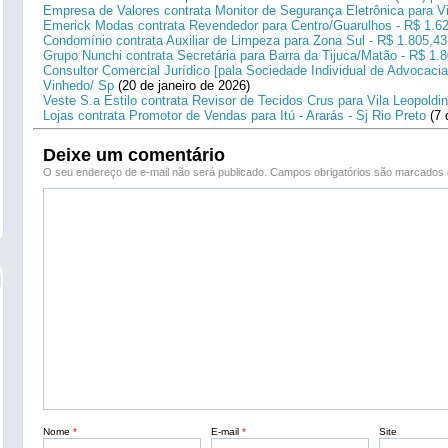
Empresa de Valores contrata Monitor de Segurança Eletrônica para Vi
Emerick Modas contrata Revendedor para Centro/Guarulhos - R$ 1.6
Condomínio contrata Auxiliar de Limpeza para Zona Sul - R$ 1.805,43
Grupo Nunchi contrata Secretária para Barra da Tijuca/Matão - R$ 1.
Consultor Comercial Jurídico [pala Sociedade Individual de Advocacia
Vinhedo/ Sp
(20 de janeiro de 2026)
Veste S.a Estilo contrata Revisor de Tecidos Crus para Vila Leopoldi
Lojas contrata Promotor de Vendas para Itú - Ararás - Sj Rio Preto
(7 
Deixe um comentário
O seu endereço de e-mail não será publicado.
Campos obrigatórios são marcado
Nome
*
E-mail
*
Site