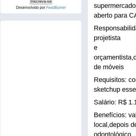
supermercados
Desenvolvido por
FeedBurner
aberto para 
Responsabilida
projetista
e
orçamentista,
de móveis
Requisitos: c
sketchup essen
Salário: R$ 1.
Benefícios: va
local,depois 
odontológico