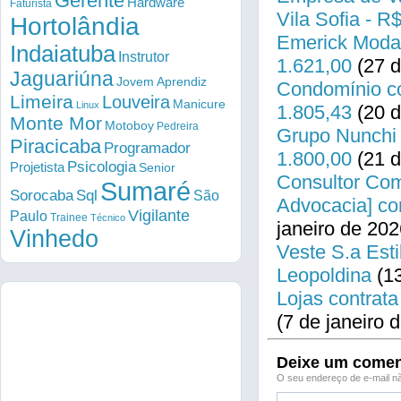
Gerente
Hardware
Faturista
Vila Sofia - R
Hortolândia
Emerick Modas
Indaiatuba
Instrutor
1.621,00
(27 d
Jaguariúna
Jovem Aprendiz
Condomínio co
Limeira
Louveira
Manicure
Linux
1.805,43
(20 d
Monte Mor
Motoboy
Pedreira
Grupo Nunchi 
Piracicaba
Programador
1.800,00
(21 d
Psicologia
Projetista
Senior
Consultor Come
Sumaré
Sorocaba
Sql
São
Advocacia] co
Vigilante
Paulo
Trainee
Técnico
janeiro de 202
Vinhedo
Veste S.a Esti
Leopoldina
(13
Lojas contrata
(7 de janeiro 
Deixe um comen
O seu endereço de e-mail nã