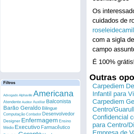
Os interessad
cuidados de ro
roseleidecami
com a sigla d
campo assunto
É 100% grátis
Outras op
Filtros
Carpediem Des
Americana
Infantil para 
Advogado
Alphaville
Carpediem Gen
Balconista
Atendente
Auxiliar
Auditor
Barão Geraldo
Bilingue
Centro/Guarul
Desenvolvedor
Computação
Contador
Confidencial c
Enfermagem
Designer
Ensino
para Centro/
Executivo
Farmacêutico
Médio
Empresa de Va