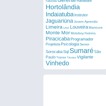
Gerente
Hardware
Faturista
Hortolândia
Indaiatuba
Instrutor
Jaguariúna
Jovem Aprendiz
Limeira
Louveira
Manicure
Linux
Monte Mor
Motoboy
Pedreira
Piracicaba
Programador
Psicologia
Projetista
Senior
Sumaré
Sorocaba
Sql
São
Vigilante
Paulo
Trainee
Técnico
Vinhedo