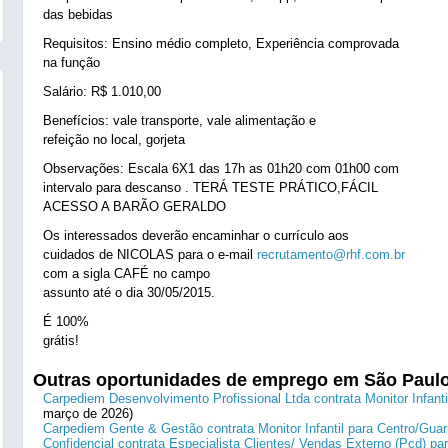
das bebidas
Requisitos: Ensino médio completo, Experiência comprovada
na função
Salário: R$ 1.010,00
Benefícios: vale transporte, vale alimentação e
refeição no local, gorjeta
Observações: Escala 6X1 das 17h as 01h20 com 01h00 com
intervalo para descanso . TERÁ TESTE PRÁTICO,FÁCIL
ACESSO A BARÃO GERALDO
Os interessados deverão encaminhar o currículo aos
cuidados de NICOLAS para o e-mail
recrutamento@rhf.com.br
com a sigla CAFÉ no campo
assunto até o dia 30/05/2015.
É 100%
grátis!
Outras oportunidades de emprego em São Paul
Carpediem Desenvolvimento Profissional Ltda contrata Monitor Infanti
março de 2026)
Carpediem Gente & Gestão contrata Monitor Infantil para Centro/Guar
Confidencial contrata Especialista Clientes/ Vendas Externo (Pcd) p