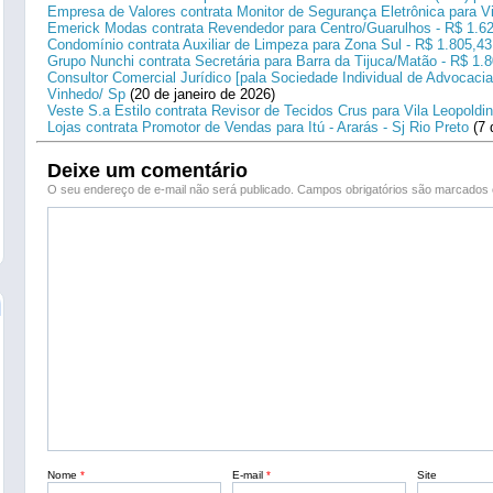
Empresa de Valores contrata Monitor de Segurança Eletrônica para Vi
Emerick Modas contrata Revendedor para Centro/Guarulhos - R$ 1.6
Condomínio contrata Auxiliar de Limpeza para Zona Sul - R$ 1.805,43
Grupo Nunchi contrata Secretária para Barra da Tijuca/Matão - R$ 1.
Consultor Comercial Jurídico [pala Sociedade Individual de Advocacia
Vinhedo/ Sp
(20 de janeiro de 2026)
Veste S.a Estilo contrata Revisor de Tecidos Crus para Vila Leopoldi
Lojas contrata Promotor de Vendas para Itú - Ararás - Sj Rio Preto
(7 
Deixe um comentário
O seu endereço de e-mail não será publicado.
Campos obrigatórios são marcado
Nome
*
E-mail
*
Site