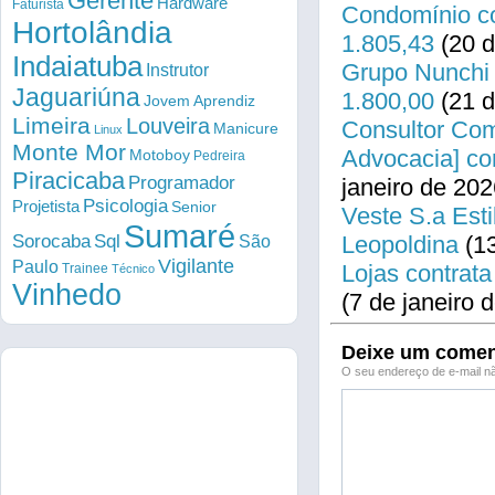
Gerente
Hardware
Faturista
Condomínio co
Hortolândia
1.805,43
(20 d
Indaiatuba
Grupo Nunchi 
Instrutor
Jaguariúna
1.800,00
(21 d
Jovem Aprendiz
Limeira
Louveira
Consultor Come
Manicure
Linux
Monte Mor
Advocacia] co
Motoboy
Pedreira
Piracicaba
Programador
janeiro de 202
Psicologia
Projetista
Senior
Veste S.a Esti
Sumaré
Sorocaba
Sql
Leopoldina
(13
São
Vigilante
Paulo
Lojas contrata
Trainee
Técnico
Vinhedo
(7 de janeiro 
Deixe um comen
O seu endereço de e-mail nã