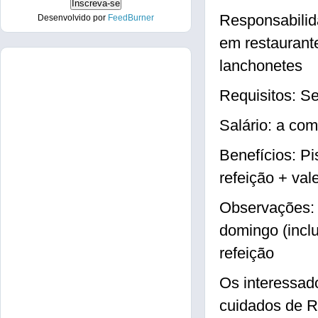
Responsabilida
Desenvolvido por
FeedBurner
em restaurant
lanchonetes
Requisitos: S
Salário: a com
Benefícios: Pi
refeição + val
Observações: H
domingo (inclu
refeição
Os interessad
cuidados de R