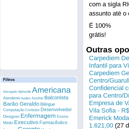
com a sigla R
assunto até o 
É 100%
grátis!
Outras op
Carpediem Des
Infantil para 
Carpediem Gen
Centro/Guarul
Filtros
Confidencial c
Americana
Advogado
Alphaville
para Centro/
Balconista
Atendente
Auxiliar
Auditor
Empresa de Va
Barão Geraldo
Bilingue
Vila Sofia - R
Desenvolvedor
Computação
Contador
Enfermagem
Designer
Ensino
Emerick Modas
Executivo
Farmacêutico
Médio
1.621,00
(27 d