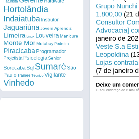
Gerente
Hardware
Faturista
Grupo Nunchi 
Hortolândia
1.800,00
(21 d
Indaiatuba
Instrutor
Consultor Come
Jaguariúna
Jovem Aprendiz
Advocacia] co
Limeira
Louveira
Manicure
Linux
janeiro de 202
Monte Mor
Motoboy
Pedreira
Veste S.a Esti
Piracicaba
Programador
Leopoldina
(13
Psicologia
Projetista
Senior
Lojas contrata
Sumaré
Sorocaba
Sql
São
(7 de janeiro 
Vigilante
Paulo
Trainee
Técnico
Vinhedo
Deixe um comen
O seu endereço de e-mail nã