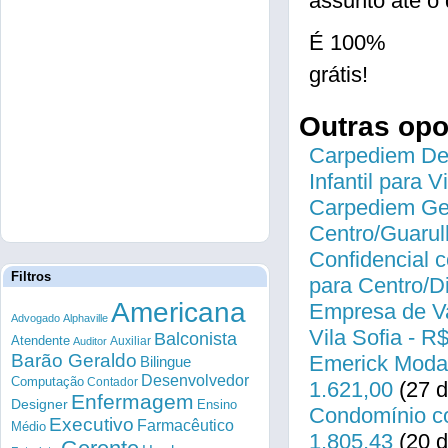
assunto até o 
É 100%
grátis!
Outras op
Carpediem Des
Infantil para 
Carpediem Gen
Centro/Guarul
Confidencial c
Filtros
para Centro/
Americana
Empresa de Va
Advogado
Alphaville
Vila Sofia - R
Balconista
Atendente
Auxiliar
Auditor
Barão Geraldo
Emerick Modas
Bilingue
Desenvolvedor
Computação
Contador
1.621,00
(27 d
Enfermagem
Designer
Ensino
Condomínio co
Executivo
Farmacêutico
Médio
1.805,43
(20 d