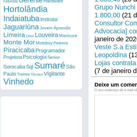
Gerente
Hardware
Faturista
Grupo Nunchi 
Hortolândia
1.800,00
(21 d
Indaiatuba
Instrutor
Consultor Come
Jaguariúna
Jovem Aprendiz
Advocacia] co
Limeira
Louveira
Manicure
Linux
janeiro de 202
Monte Mor
Motoboy
Pedreira
Veste S.a Esti
Piracicaba
Programador
Leopoldina
(13
Psicologia
Projetista
Senior
Lojas contrata
Sumaré
Sorocaba
Sql
São
(7 de janeiro 
Vigilante
Paulo
Trainee
Técnico
Vinhedo
Deixe um comen
O seu endereço de e-mail nã