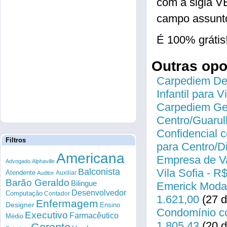
com a sigla 
campo assunto
É 100% grátis
Outras op
Carpediem Des
Infantil para 
Carpediem Gen
Centro/Guarul
Confidencial c
Filtros
para Centro/
Americana
Empresa de Va
Advogado
Alphaville
Balconista
Vila Sofia - R
Atendente
Auxiliar
Auditor
Barão Geraldo
Bilingue
Emerick Modas
Desenvolvedor
Computação
Contador
1.621,00
(27 d
Enfermagem
Designer
Ensino
Condomínio co
Executivo
Farmacêutico
Médio
1.805,43
(20 d