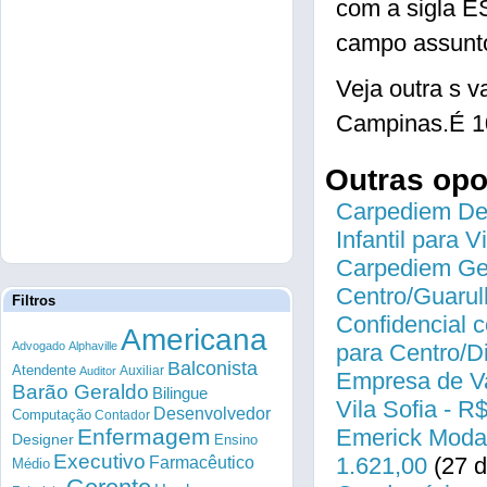
com a sigla 
campo assunto
Veja outra s 
Campinas.É 1
Outras op
Carpediem Des
Infantil para 
Carpediem Gen
Centro/Guarul
Filtros
Confidencial c
Americana
Advogado
Alphaville
para Centro/
Balconista
Atendente
Auxiliar
Auditor
Empresa de Va
Barão Geraldo
Bilingue
Vila Sofia - R
Desenvolvedor
Computação
Contador
Enfermagem
Emerick Modas
Designer
Ensino
Executivo
Farmacêutico
1.621,00
(27 d
Médio