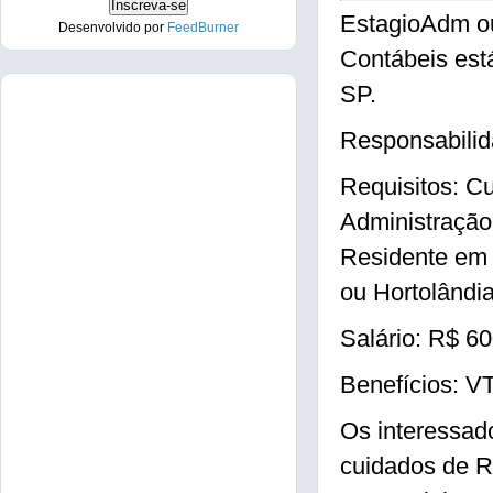
EstagioAdm o
Desenvolvido por
FeedBurner
Contábeis est
SP.
Responsabilida
Requisitos: C
Administração
Residente em
ou Hortolândi
Salário: R$ 6
Benefícios: V
Os interessad
cuidados de R