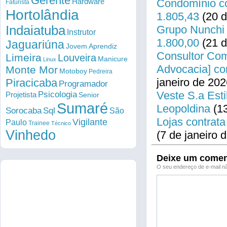
Gerente
Condomínio co
Hardware
Faturista
Hortolândia
1.805,43
(20 d
Indaiatuba
Grupo Nunchi 
Instrutor
1.800,00
(21 d
Jaguariúna
Jovem Aprendiz
Consultor Come
Limeira
Louveira
Manicure
Linux
Advocacia] co
Monte Mor
Motoboy
Pedreira
janeiro de 202
Piracicaba
Programador
Veste S.a Esti
Psicologia
Projetista
Senior
Sumaré
Leopoldina
(13
Sorocaba
Sql
São
Lojas contrata
Vigilante
Paulo
Trainee
Técnico
Vinhedo
(7 de janeiro 
Deixe um comen
O seu endereço de e-mail nã