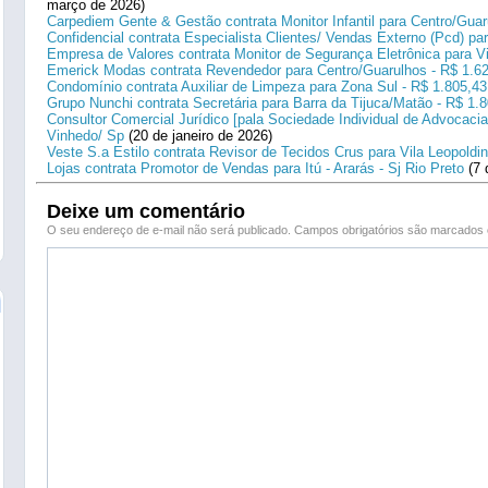
março de 2026)
Carpediem Gente & Gestão contrata Monitor Infantil para Centro/Guar
Confidencial contrata Especialista Clientes/ Vendas Externo (Pcd) p
Empresa de Valores contrata Monitor de Segurança Eletrônica para Vi
Emerick Modas contrata Revendedor para Centro/Guarulhos - R$ 1.6
Condomínio contrata Auxiliar de Limpeza para Zona Sul - R$ 1.805,43
Grupo Nunchi contrata Secretária para Barra da Tijuca/Matão - R$ 1.
Consultor Comercial Jurídico [pala Sociedade Individual de Advocacia
Vinhedo/ Sp
(20 de janeiro de 2026)
Veste S.a Estilo contrata Revisor de Tecidos Crus para Vila Leopoldi
Lojas contrata Promotor de Vendas para Itú - Ararás - Sj Rio Preto
(7 
Deixe um comentário
O seu endereço de e-mail não será publicado.
Campos obrigatórios são marcado