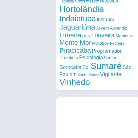
Gerente
Hardware
Faturista
Hortolândia
Indaiatuba
Instrutor
Jaguariúna
Jovem Aprendiz
Limeira
Louveira
Manicure
Linux
Monte Mor
Motoboy
Pedreira
Piracicaba
Programador
Psicologia
Projetista
Senior
Sumaré
Sorocaba
Sql
São
Vigilante
Paulo
Trainee
Técnico
Vinhedo