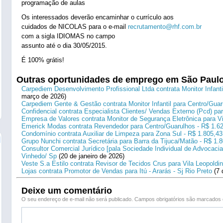
programação de aulas
Os interessados deverão encaminhar o currículo aos
cuidados de NICOLAS para o e-mail
recrutamento@rhf.com.br
com a sigla IDIOMAS no campo
assunto até o dia 30/05/2015.
É 100% grátis!
Outras oportunidades de emprego em São Paul
Carpediem Desenvolvimento Profissional Ltda contrata Monitor Infanti
março de 2026)
Carpediem Gente & Gestão contrata Monitor Infantil para Centro/Guar
Confidencial contrata Especialista Clientes/ Vendas Externo (Pcd) p
Empresa de Valores contrata Monitor de Segurança Eletrônica para Vi
Emerick Modas contrata Revendedor para Centro/Guarulhos - R$ 1.6
Condomínio contrata Auxiliar de Limpeza para Zona Sul - R$ 1.805,43
Grupo Nunchi contrata Secretária para Barra da Tijuca/Matão - R$ 1.
Consultor Comercial Jurídico [pala Sociedade Individual de Advocacia
Vinhedo/ Sp
(20 de janeiro de 2026)
Veste S.a Estilo contrata Revisor de Tecidos Crus para Vila Leopoldi
Lojas contrata Promotor de Vendas para Itú - Ararás - Sj Rio Preto
(7 
Deixe um comentário
O seu endereço de e-mail não será publicado.
Campos obrigatórios são marcado