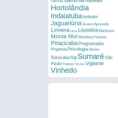
Gerente
Hardware
Faturista
Hortolândia
Indaiatuba
Instrutor
Jaguariúna
Jovem Aprendiz
Limeira
Louveira
Manicure
Linux
Monte Mor
Motoboy
Pedreira
Piracicaba
Programador
Psicologia
Projetista
Senior
Sumaré
Sorocaba
Sql
São
Vigilante
Paulo
Trainee
Técnico
Vinhedo