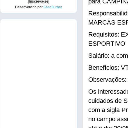
para CAMPINA
Desenvolvido por
FeedBurner
Responsabi
MARCAS ES
Requisitos
ESPORTIVO
Salário: a com
Benefícios: 
Observações
Os interessad
cuidados de S
com a sigla P
no campo ass