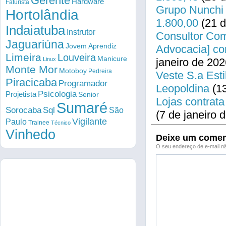
Gerente
Hardware
Faturista
Grupo Nunchi 
Hortolândia
1.800,00
(21 d
Indaiatuba
Instrutor
Consultor Come
Jaguariúna
Jovem Aprendiz
Advocacia] co
Limeira
Louveira
Manicure
Linux
janeiro de 202
Monte Mor
Motoboy
Pedreira
Veste S.a Esti
Piracicaba
Programador
Leopoldina
(13
Psicologia
Projetista
Senior
Lojas contrata
Sumaré
Sorocaba
Sql
São
(7 de janeiro 
Vigilante
Paulo
Trainee
Técnico
Vinhedo
Deixe um comen
O seu endereço de e-mail nã