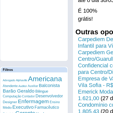
até o dia 30/0
É 100%
grátis!
Outras op
Carpediem Des
Infantil para 
Carpediem Gen
Centro/Guarul
Confidencial c
Filtros
para Centro/
Americana
Empresa de Va
Advogado
Alphaville
Vila Sofia - R
Balconista
Atendente
Auxiliar
Auditor
Barão Geraldo
Emerick Modas
Bilingue
Desenvolvedor
Computação
Contador
1.621,00
(27 d
Enfermagem
Designer
Ensino
Condomínio co
Executivo
Farmacêutico
Médio
1.805,43
(20 d