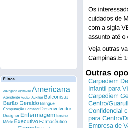
Os interessad
cuidados de 
com a sigla 
assunto até o 
Veja outras v
Campinas.É 1
Outras op
Filtros
Carpediem Des
Americana
Infantil para 
Advogado
Alphaville
Carpediem Gen
Balconista
Atendente
Auxiliar
Auditor
Centro/Guarul
Barão Geraldo
Bilingue
Desenvolvedor
Computação
Contador
Confidencial c
Enfermagem
Designer
Ensino
para Centro/
Executivo
Farmacêutico
Médio
Empresa de Va