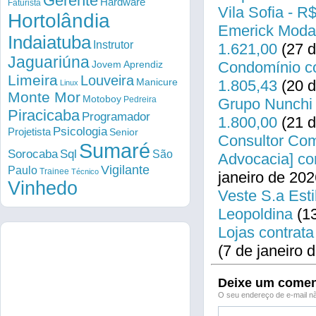
Gerente
Hardware
Faturista
Vila Sofia - R
Hortolândia
Emerick Modas
Indaiatuba
Instrutor
1.621,00
(27 d
Jaguariúna
Condomínio co
Jovem Aprendiz
Limeira
Louveira
Manicure
1.805,43
(20 d
Linux
Monte Mor
Motoboy
Pedreira
Grupo Nunchi 
Piracicaba
Programador
1.800,00
(21 d
Psicologia
Projetista
Senior
Consultor Come
Sumaré
Sorocaba
Sql
São
Advocacia] co
Vigilante
Paulo
Trainee
Técnico
janeiro de 202
Vinhedo
Veste S.a Esti
Leopoldina
(13
Lojas contrata
(7 de janeiro 
Deixe um comen
O seu endereço de e-mail nã