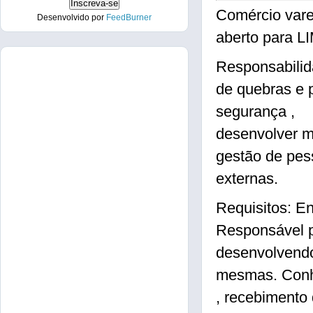
Comércio vare
Desenvolvido por
FeedBurner
aberto para L
Responsabilid
de quebras e 
segurança ,
desenvolver m
gestão de pess
externas.
Requisitos: E
Responsável p
desenvolvendo
mesmas. Conh
, recebimento