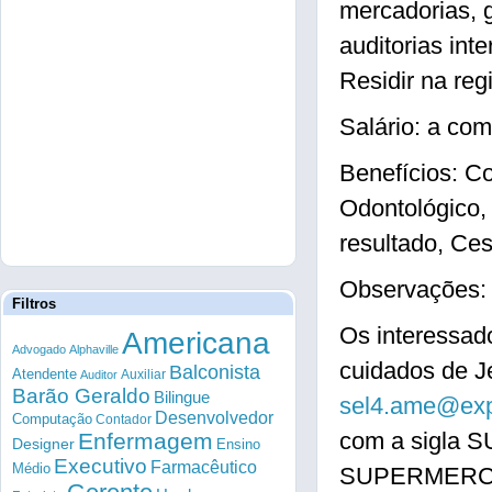
mercadorias, g
auditorias int
Residir na reg
Salário: a com
Benefícios: C
Odontológico, 
resultado, Ces
Observações: 
Filtros
Os interessad
Americana
Advogado
Alphaville
cuidados de J
Balconista
Atendente
Auxiliar
Auditor
Barão Geraldo
Bilingue
sel4.ame@expe
Desenvolvedor
Computação
Contador
com a sigla 
Enfermagem
Designer
Ensino
Executivo
Farmacêutico
Médio
SUPERMERCADO