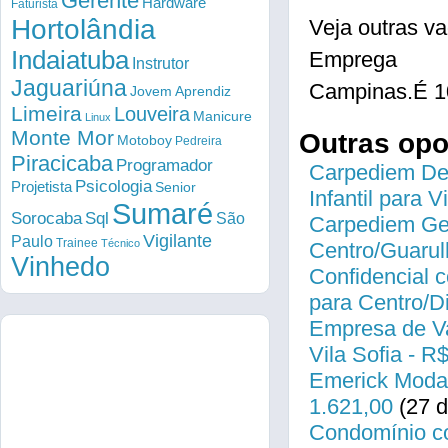
Gerente
Hardware
Faturista
Hortolândia
Veja outras
Indaiatuba
Emprega
Instrutor
Jaguariúna
Campinas.É 1
Jovem Aprendiz
Limeira
Louveira
Manicure
Linux
Monte Mor
Outras op
Motoboy
Pedreira
Piracicaba
Programador
Carpediem Des
Psicologia
Projetista
Senior
Infantil para 
Sumaré
Sorocaba
Sql
São
Carpediem Gen
Vigilante
Paulo
Trainee
Técnico
Centro/Guarul
Vinhedo
Confidencial c
para Centro/
Empresa de Va
Vila Sofia - R
Emerick Modas
1.621,00
(27 d
Condomínio co