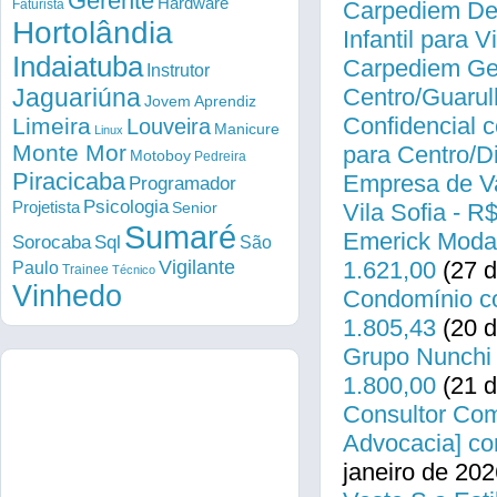
Gerente
Hardware
Faturista
Carpediem Des
Hortolândia
Infantil para 
Indaiatuba
Carpediem Gen
Instrutor
Jaguariúna
Centro/Guarul
Jovem Aprendiz
Confidencial c
Limeira
Louveira
Manicure
Linux
Monte Mor
para Centro/
Motoboy
Pedreira
Piracicaba
Empresa de Va
Programador
Psicologia
Projetista
Senior
Vila Sofia - R
Sumaré
Emerick Modas
Sorocaba
Sql
São
Vigilante
1.621,00
(27 d
Paulo
Trainee
Técnico
Vinhedo
Condomínio co
1.805,43
(20 d
Grupo Nunchi 
1.800,00
(21 d
Consultor Come
Advocacia] co
janeiro de 202