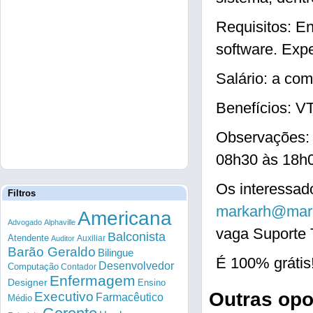
Requisitos: E
software. Expe
Salário: a com
Benefícios: V
Observações: 
08h30 às 18h0
Os interessado
Filtros
markarh@mark
Americana
Advogado
Alphaville
vaga Suporte T
Balconista
Atendente
Auxiliar
Auditor
Barão Geraldo
Bilingue
É 100% grátis
Desenvolvedor
Computação
Contador
Enfermagem
Designer
Ensino
Outras op
Executivo
Farmacêutico
Médio