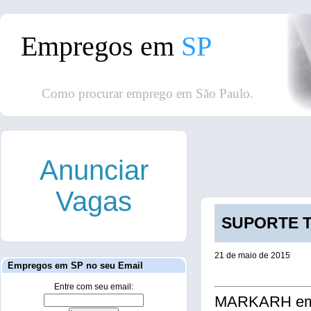
Empregos em
SP
Como procurar emprego em São Paulo.
Anunciar
Vagas
SUPORTE TÉ
21 de maio de 2015
Empregos em SP no seu Email
Entre com seu email:
MARKARH em pa