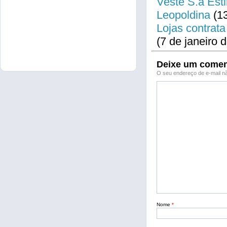
Veste S.a Esti
Leopoldina
(13
Lojas contrata
(7 de janeiro 
Deixe um comen
O seu endereço de e-mail nã
Nome
*