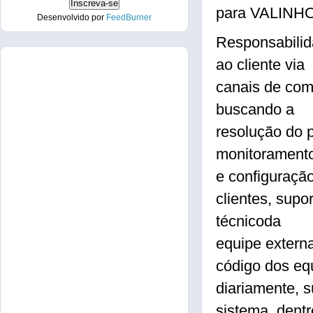
para VALINHO
Desenvolvido por
FeedBurner
Responsabilid
ao cliente via
canais de co
buscando a
resolução do 
monitorament
e configuraçã
clientes, supo
técnicoda
equipe externa
código dos eq
diariamente, s
sistema, dentr