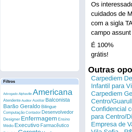
Os interessad
cuidados de M
com a sigla 
campo assunt 
É 100%
grátis!
Outras op
Carpediem Des
Filtros
Infantil para 
Americana
Carpediem Gen
Advogado
Alphaville
Balconista
Centro/Guarul
Atendente
Auxiliar
Auditor
Barão Geraldo
Bilingue
Confidencial c
Desenvolvedor
Computação
Contador
para Centro/
Enfermagem
Designer
Ensino
Empresa de Va
Executivo
Farmacêutico
Médio
Vila Sofia - R