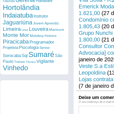
Gerente
Hardware
Faturista
Emerick Modas
Hortolândia
1.621,00
(27 d
Indaiatuba
Instrutor
Condomínio co
Jaguariúna
Jovem Aprendiz
1.805,43
(20 d
Limeira
Louveira
Manicure
Linux
Grupo Nunchi 
Monte Mor
Motoboy
Pedreira
1.800,00
(21 d
Piracicaba
Programador
Consultor Come
Psicologia
Projetista
Senior
Advocacia] co
Sumaré
Sorocaba
Sql
São
janeiro de 202
Vigilante
Paulo
Trainee
Técnico
Veste S.a Esti
Vinhedo
Leopoldina
(13
Lojas contrata
(7 de janeiro 
Deixe um comen
O seu endereço de e-mail nã