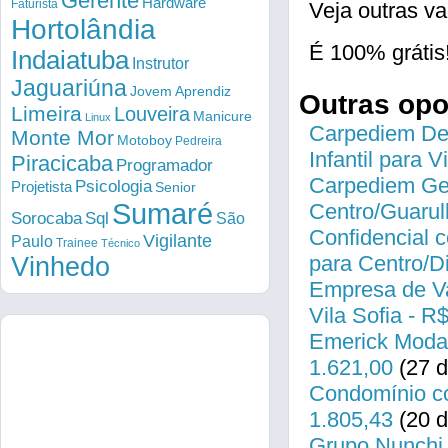
Gerente
Hardware
Faturista
Veja outras
Hortolândia
É 100% grátis
Indaiatuba
Instrutor
Jaguariúna
Jovem Aprendiz
Outras op
Limeira
Louveira
Manicure
Linux
Carpediem Des
Monte Mor
Motoboy
Pedreira
Infantil para 
Piracicaba
Programador
Carpediem Gen
Psicologia
Projetista
Senior
Sumaré
Centro/Guarul
Sorocaba
Sql
São
Confidencial c
Vigilante
Paulo
Trainee
Técnico
para Centro/
Vinhedo
Empresa de Va
Vila Sofia - R
Emerick Modas
1.621,00
(27 d
Condomínio co
1.805,43
(20 d
Grupo Nunchi 