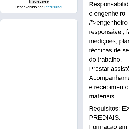
Responsabilida
Desenvolvido por
FeedBurner
o engenheiro
/”>engenheiro
responsável, 
medições, pla
técnicas de s
do trabalho.
Prestar assist
Acompanhamen
e recebimento
materiais.
Requisitos:
PREDIAIS.
Formação em