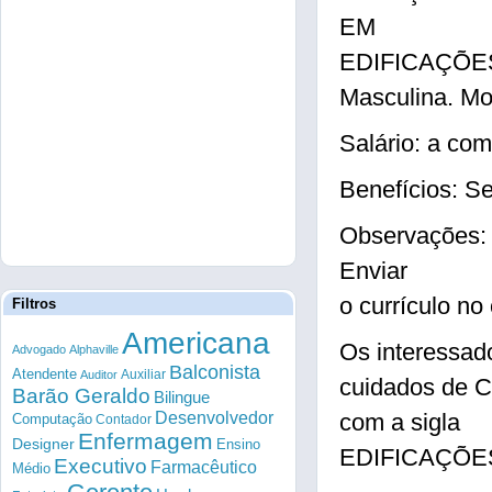
EM
EDIFICAÇÕES 
Masculina. M
Salário: a com
Benefícios: Se
Observaçõe
Enviar
o currículo no
Filtros
Americana
Os interessad
Advogado
Alphaville
Balconista
Atendente
Auxiliar
Auditor
cuidados de 
Barão Geraldo
Bilingue
Desenvolvedor
com a sigla
Computação
Contador
Enfermagem
Designer
Ensino
EDIFICAÇÕES 
Executivo
Farmacêutico
Médio