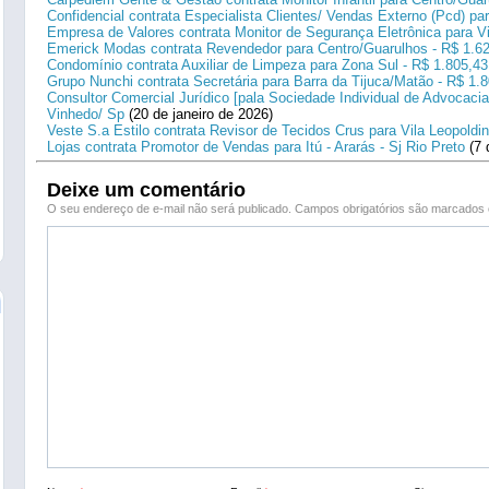
Confidencial contrata Especialista Clientes/ Vendas Externo (Pcd) p
Empresa de Valores contrata Monitor de Segurança Eletrônica para Vi
Emerick Modas contrata Revendedor para Centro/Guarulhos - R$ 1.6
Condomínio contrata Auxiliar de Limpeza para Zona Sul - R$ 1.805,43
Grupo Nunchi contrata Secretária para Barra da Tijuca/Matão - R$ 1.
Consultor Comercial Jurídico [pala Sociedade Individual de Advocacia
Vinhedo/ Sp
(20 de janeiro de 2026)
Veste S.a Estilo contrata Revisor de Tecidos Crus para Vila Leopoldi
Lojas contrata Promotor de Vendas para Itú - Ararás - Sj Rio Preto
(7 
Deixe um comentário
O seu endereço de e-mail não será publicado.
Campos obrigatórios são marcado