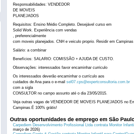
Responsabilidades: VENDEDOR
DE MOVEIS
PLANEJADOS
Requisitos: Ensino Médio Completo. Desejável curso em
Solid Work. Experiência com vendas
, preferencialmente
com moveis planejados. CNH e veiculo proprio. Residir em Campinas
Salário: a combinar
Benefícios: SALARIO: COMISSÃO + AJUDA DE CUSTO.
Observações: interessados favor encaminhar curriculo
Os interessados deverão encaminhar o currículo aos
cuidados de Ana para o e-mail
sel07.cps@expertconsultoria.com.br
com a sigla
CONSULTOR no campo assunto até o dia 23/05/2015.
Veja outras vagas de VENDEDOR DE MOVEIS PLANEJADOS no E
Campinas.É 100% grátis!
Outras oportunidades de emprego em São Paul
Carpediem Desenvolvimento Profissional Ltda contrata Monitor Infanti
março de 2026)
Carpediem Gente & Gestão contrata Monitor Infantil para Centro/Guar