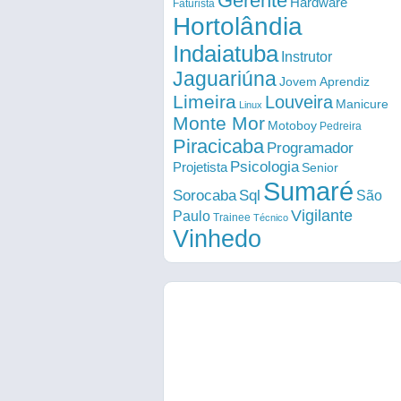
Gerente
Hardware
Faturista
Hortolândia
Indaiatuba
Instrutor
Jaguariúna
Jovem Aprendiz
Limeira
Louveira
Manicure
Linux
Monte Mor
Motoboy
Pedreira
Piracicaba
Programador
Psicologia
Projetista
Senior
Sumaré
Sorocaba
Sql
São
Vigilante
Paulo
Trainee
Técnico
Vinhedo