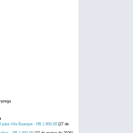
mprega
o
l para Vila Buarque - R$ 1.900,00
(27 de
ulhos - R$ 1.900,00
(27 de março de 2026)