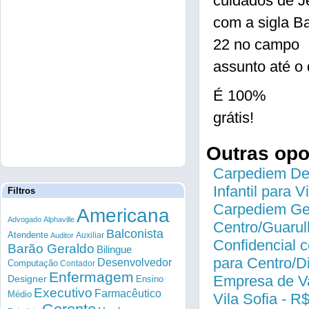
cuidados de J
com a sigla Ba
22 no campo
assunto até o 
É 100%
grátis!
Outras op
Carpediem Des
Infantil para 
Filtros
Carpediem Gen
Americana
Advogado
Alphaville
Centro/Guarul
Balconista
Atendente
Auxiliar
Auditor
Confidencial c
Barão Geraldo
Bilingue
para Centro/
Desenvolvedor
Computação
Contador
Enfermagem
Empresa de Va
Designer
Ensino
Executivo
Farmacêutico
Médio
Vila Sofia - R