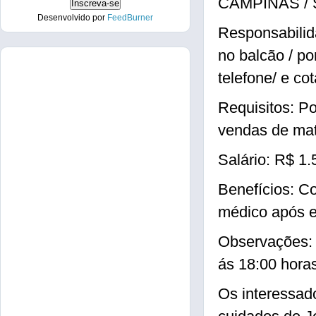
CAMPINAS / 
Desenvolvido por
FeedBurner
Responsabilid
no balcão / po
telefone/ e co
Requisitos: P
vendas de mate
Salário: R$ 1.
Benefícios: C
médico após e
Observações: 
ás 18:00 hora
Os interessad