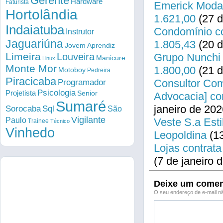
Gerente
Hardware
Faturista
Emerick Modas
Hortolândia
1.621,00
(27 d
Indaiatuba
Condomínio co
Instrutor
Jaguariúna
1.805,43
(20 d
Jovem Aprendiz
Limeira
Louveira
Grupo Nunchi 
Manicure
Linux
Monte Mor
1.800,00
(21 d
Motoboy
Pedreira
Piracicaba
Consultor Come
Programador
Psicologia
Projetista
Senior
Advocacia] co
Sumaré
janeiro de 202
Sorocaba
Sql
São
Vigilante
Paulo
Veste S.a Esti
Trainee
Técnico
Vinhedo
Leopoldina
(13
Lojas contrata
(7 de janeiro 
Deixe um comen
O seu endereço de e-mail nã