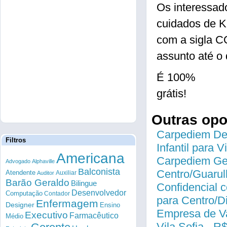
Os interessad
cuidados de K
com a sigla
assunto até o 
É 100%
grátis!
Outras op
Carpediem Des
Filtros
Infantil para 
Americana
Carpediem Gen
Advogado
Alphaville
Balconista
Centro/Guarul
Atendente
Auxiliar
Auditor
Barão Geraldo
Bilingue
Confidencial c
Desenvolvedor
Computação
Contador
para Centro/
Enfermagem
Designer
Ensino
Empresa de Va
Executivo
Farmacêutico
Médio
Vila Sofia - R