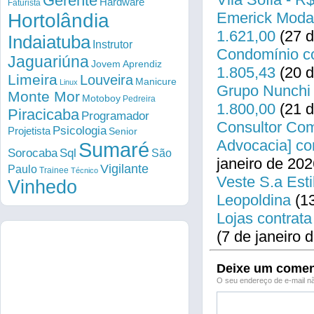
Gerente
Hardware
Faturista
Emerick Modas
Hortolândia
1.621,00
(27 d
Indaiatuba
Instrutor
Condomínio co
Jaguariúna
Jovem Aprendiz
1.805,43
(20 d
Limeira
Louveira
Manicure
Linux
Grupo Nunchi 
Monte Mor
Motoboy
Pedreira
1.800,00
(21 d
Piracicaba
Programador
Consultor Come
Psicologia
Projetista
Senior
Advocacia] co
Sumaré
Sorocaba
Sql
São
janeiro de 202
Vigilante
Paulo
Trainee
Técnico
Veste S.a Esti
Vinhedo
Leopoldina
(13
Lojas contrata
(7 de janeiro 
Deixe um comen
O seu endereço de e-mail nã