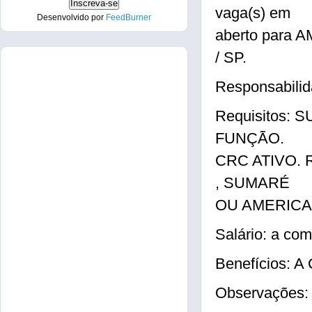
vaga(s) em
Desenvolvido por
FeedBurner
aberto para
/ SP.
Responsabil
Requisitos:
FUNÇÃO.
CRC ATIVO.
, SUMARÉ
OU AMERICA
Salário: a com
Benefícios: 
Observaçõe