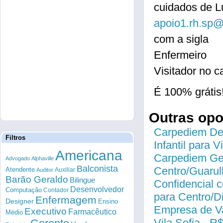
cuidados de L
apoio1.rh.sp@
com a sigla
Enfermeiro
Visitador no 
É 100% grátis
Outras op
Carpediem Des
Filtros
Infantil para 
Americana
Carpediem Gen
Advogado
Alphaville
Balconista
Centro/Guarul
Atendente
Auxiliar
Auditor
Barão Geraldo
Bilingue
Confidencial c
Desenvolvedor
Computação
Contador
para Centro/
Enfermagem
Designer
Ensino
Empresa de Va
Executivo
Farmacêutico
Médio
Vila Sofia - R