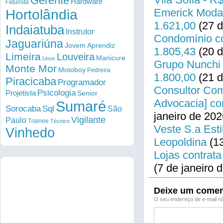
Gerente
Hardware
Faturista
Emerick Modas
Hortolândia
1.621,00
(27 d
Indaiatuba
Instrutor
Condomínio co
Jaguariúna
Jovem Aprendiz
1.805,43
(20 d
Limeira
Louveira
Manicure
Linux
Grupo Nunchi 
Monte Mor
Motoboy
Pedreira
1.800,00
(21 d
Piracicaba
Programador
Consultor Come
Psicologia
Projetista
Senior
Advocacia] co
Sumaré
Sorocaba
Sql
São
janeiro de 202
Vigilante
Paulo
Trainee
Técnico
Veste S.a Esti
Vinhedo
Leopoldina
(13
Lojas contrata
(7 de janeiro 
Deixe um comen
O seu endereço de e-mail nã