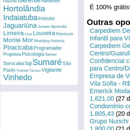
Gerente
Hardware
Faturista
É 100% grátis
Hortolândia
Indaiatuba
Instrutor
Outras op
Jaguariúna
Jovem Aprendiz
Carpediem Des
Limeira
Louveira
Manicure
Linux
Infantil para 
Monte Mor
Motoboy
Pedreira
Carpediem Gen
Piracicaba
Programador
Centro/Guarul
Psicologia
Projetista
Senior
Sumaré
Confidencial c
Sorocaba
Sql
São
para Centro/
Vigilante
Paulo
Trainee
Técnico
Empresa de Va
Vinhedo
Vila Sofia - R
Emerick Modas
1.621,00
(27 d
Condomínio co
1.805,43
(20 d
Grupo Nunchi 
1.800,00
(21 d