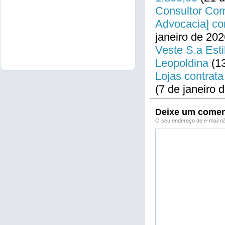
Consultor Come
Advocacia] co
janeiro de 202
Veste S.a Esti
Leopoldina
(13
Lojas contrata
(7 de janeiro 
Deixe um comen
O seu endereço de e-mail nã