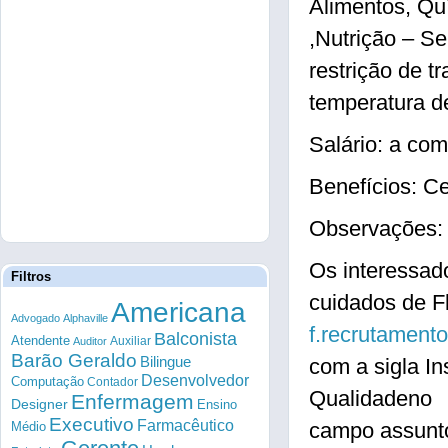
Alimentos, Qu
,Nutrição – S
restrição de t
temperatura d
Salário: a com
Benefícios: C
Observações:
Os interessad
Filtros
cuidados de Fl
Americana
Advogado
Alphaville
f.recrutamen
Balconista
Atendente
Auxiliar
Auditor
Barão Geraldo
Bilingue
com a sigla In
Desenvolvedor
Computação
Contador
Qualidadeno
Enfermagem
Designer
Ensino
Executivo
Farmacêutico
campo assunto
Médio