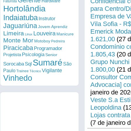
Gerente
Confidencial c
Hardware
Faturista
Hortolândia
para Centro/
Empresa de Va
Indaiatuba
Instrutor
Vila Sofia - R
Jaguariúna
Jovem Aprendiz
Emerick Modas
Limeira
Louveira
Manicure
Linux
1.621,00
(27 d
Monte Mor
Motoboy
Pedreira
Condomínio co
Piracicaba
Programador
1.805,43
(20 d
Psicologia
Projetista
Senior
Sumaré
Grupo Nunchi 
Sorocaba
Sql
São
1.800,00
(21 d
Vigilante
Paulo
Trainee
Técnico
Consultor Come
Vinhedo
Advocacia] co
janeiro de 202
Veste S.a Esti
Leopoldina
(13
Lojas contrata
(7 de janeiro 