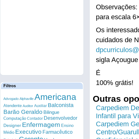
Observações: 
para escala 6
Os interessad
cuidados de N
dpcurriculos
sigla Açougue
É
100% grátis!
Filtros
Americana
Outras op
Advogado
Alphaville
Balconista
Atendente
Auxiliar
Auditor
Carpediem Des
Barão Geraldo
Bilingue
Infantil para 
Desenvolvedor
Computação
Contador
Carpediem Gen
Enfermagem
Designer
Ensino
Centro/Guarul
Executivo
Farmacêutico
Médio