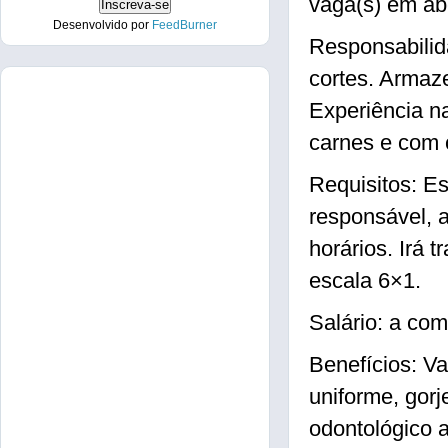
vaga(s) em a
Desenvolvido por
FeedBurner
Responsabilid
cortes. Armaze
Experiência n
carnes e com 
Requisitos: E
responsável, a
horários. Irá 
escala 6×1.
Salário: a com
Benefícios: Va
uniforme, gorj
odontológico a