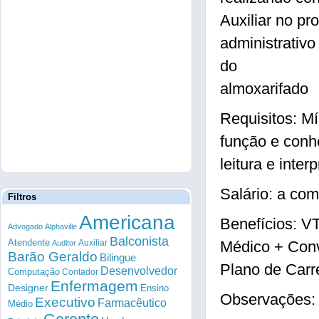
Auxiliar no pr
administrativo
do
almoxarifado
Requisitos: M
função e conh
leitura e inter
Salário: a com
Filtros
Americana
Benefícios: V
Advogado
Alphaville
Balconista
Atendente
Auxiliar
Médico + Conv
Auditor
Barão Geraldo
Bilingue
Plano de Carr
Desenvolvedor
Computação
Contador
Enfermagem
Designer
Ensino
Observações: E
Executivo
Farmacêutico
Médio