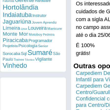
Gerente
Hardware
Faturista
Os interessad
Hortolândia
cuidados de G
Indaiatuba
Instrutor
com a sigla
Jaguariúna
Jovem Aprendiz
no campo ass
Limeira
Louveira
Manicure
Linux
Monte Mor
até o dia 25/0
Motoboy
Pedreira
Piracicaba
Programador
É 100%
Psicologia
Projetista
Senior
Sumaré
grátis!
Sorocaba
Sql
São
Vigilante
Paulo
Trainee
Técnico
Vinhedo
Outras op
Carpediem Des
Infantil para 
Carpediem Gen
Centro/Guarul
Confidencial c
para Centro/