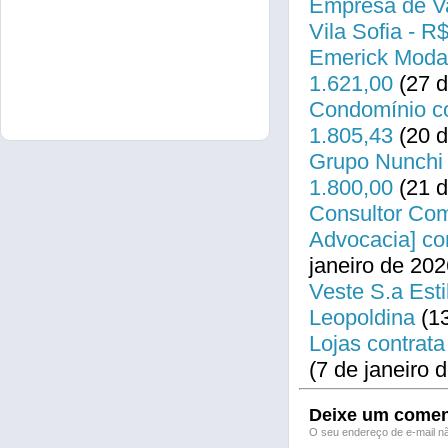
Empresa de Va
Vila Sofia - R
Emerick Modas
1.621,00
(27 d
Condomínio co
1.805,43
(20 d
Grupo Nunchi 
1.800,00
(21 d
Consultor Come
Advocacia] co
janeiro de 202
Veste S.a Esti
Leopoldina
(13
Lojas contrata
(7 de janeiro 
Deixe um comen
O seu endereço de e-mail nã