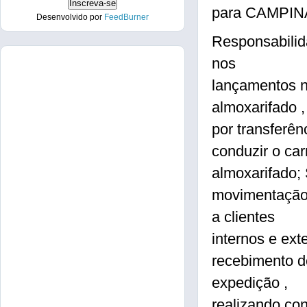
para CAMPINA
Desenvolvido por
FeedBurner
Responsabilida
nos
lançamentos n
almoxarifado ,
por transferên
conduzir o car
almoxarifado; 
movimentação 
a clientes
internos e ext
recebimento de
expedição ,
realizando con